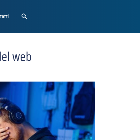
tatti
 del web