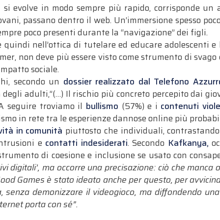
a si evolve in modo sempre più rapido, corrisponde un 
iovani, passano dentro il web. Un’immersione spesso poc
empre poco presenti durante la “navigazione” dei figli.
 quindi nell’ottica di tutelare ed educare adolescenti e 
amer, non deve più essere visto come strumento di svag
mpatto sociale.
hi, secondo un
dossier realizzato dal Telefono Azzur
gli adulti,”(…) Il rischio più concreto percepito dai giov
 A seguire troviamo il
bullismo
(57%) e i
contenuti viol
ismo in rete tra le esperienze dannose online più probabil
vità in comunità
piuttosto che individuali, contrastando i
intrusioni e
contatti indesiderati
. Secondo
Kafkanya,
oc
trumento di coesione e inclusione se usato con consape
tivi digitali’, ma occorre una precisazione: ciò che manca
i Good Games è stato ideato anche per questo, per avvicin
tà, senza demonizzare il videogioco, ma diffondendo un
nternet porta con sé”.