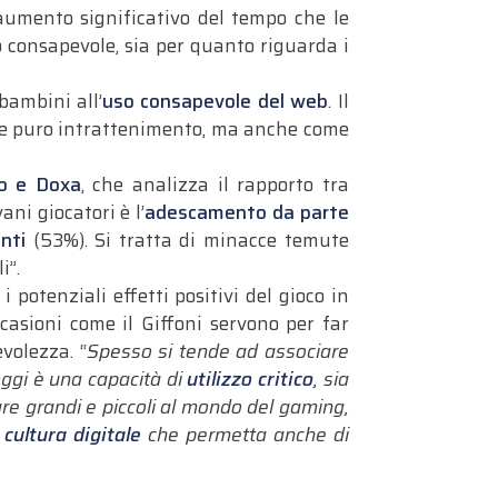
aumento significativo del tempo che le
o consapevole, sia per quanto riguarda i
bambini all’
uso consapevole del web
. Il
o e puro intrattenimento, ma anche come
ro e Doxa
, che analizza il rapporto tra
ani giocatori è l’
adescamento da parte
enti
(53%). Si tratta di minacce temute
i”.
 potenziali effetti positivi del gioco in
casioni come il Giffoni servono per far
volezza. “
Spesso si tende ad associare
 oggi è una capacità di
utilizzo critico
, sia
are grandi e piccoli al mondo del gaming,
a
cultura digitale
che permetta anche di