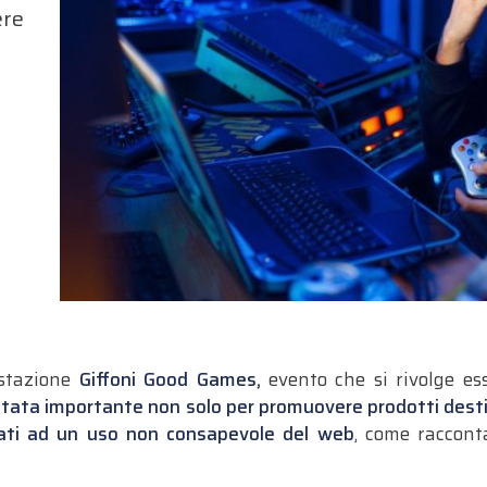
ere
estazione
Giffoni Good Games,
evento che si rivolge e
ultata importante non solo per promuovere prodotti desti
egati ad un uso non consapevole del web
, come raccont