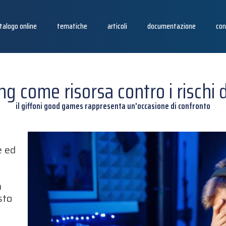
talogo online
tematiche
articoli
documentazione
con
ng come risorsa contro i rischi
il giffoni good games rappresenta un'occasione di confronto
s
e ed
a
sto