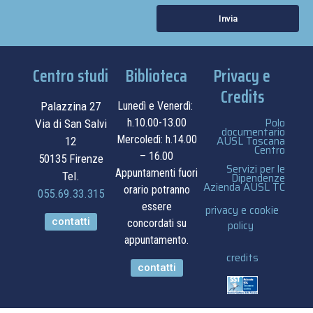
Invia
Centro studi
Biblioteca
Privacy e
Credits
Palazzina 27
Lunedì e Venerdì:
Polo
h.10.00-13.00
Via di San Salvi
documentario
Mercoledì: h.14.00
AUSL Toscana
12
Centro
– 16.00
50135 Firenze
Servizi per le
Appuntamenti fuori
Tel.
Dipendenze
Azienda AUSL TC
orario potranno
055.69.33.315
essere
privacy e cookie
contatti
concordati su
policy
appuntamento.
credits
contatti