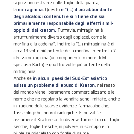
si possono estrarre dalle foglie della pianta,
la
mitraginina.
Questo
è “(…) il più abbondante
degli alcaloidi contenuti e si ritiene che sia
primariamente responsabile degli effetti simil-
oppioidi del kratom.
Tuttavia, mitraginina è
strutturalmente diverso dagli oppiacei, come la
morfina e la codeina”. Inoltre la “(…) mitraginina è di
circa 13 volte più potente della morfina, mentre la 7-
idrossimitraginina (un componente minore di M.
speciosa Korth) è quattro volte più potente della
mitraginina”.
Anche se
in alcuni paesi del Sud-Est asiatico
esiste un problema di abuso di Kraton,
nel resto
del mondo viene liberamente commercializzato e le
norme che ne regolano la vendita sono limitate, anche
in ragione delle scarse evidenze farmacologiche,
tossicologiche, neurofisiologiche. E’ possibile
assumere il Kraton sotto diverse forme, tra cui: foglie
secche, foglie fresche, in polvere, in sciroppo e in
pillole se miscelato con foglie di palma.