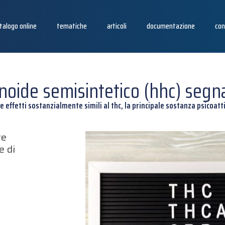
talogo online
tematiche
articoli
documentazione
con
noide semisintetico (hhc) segna
 effetti sostanzialmente simili al thc, la principale sostanza psicoatt
te
e di