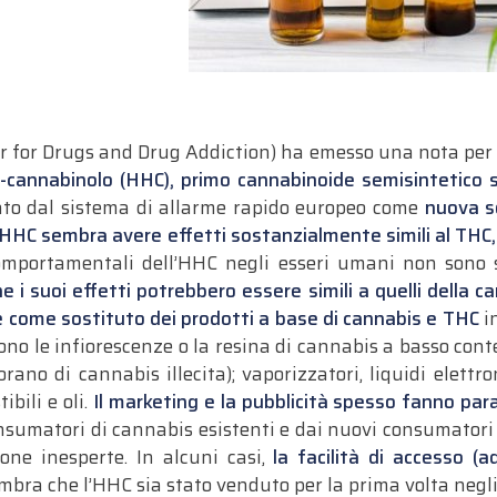
for Drugs and Drug Addiction) ha emesso una nota per all
cannabinolo (HHC), primo cannabinoide semisintetico 
to dal sistema di allarme rapido europeo come
nuova s
’HHC sembra avere effetti sostanzialmente simili al THC, 
comportamentali dell’HHC negli esseri umani non sono s
 i suoi effetti potrebbero essere simili a quelli della ca
come sostituto dei prodotti a base di cannabis e THC
i
ono le infiorescenze o la resina di cannabis a basso cont
o di cannabis illecita); vaporizzatori, liquidi elettroni
bili e oli.
Il marketing e la pubblicità spesso fanno para
nsumatori di cannabis esistenti e dai nuovi consumatori a
sone inesperte. In alcuni casi,
la facilità di accesso 
embra che l’HHC sia stato venduto per la prima volta negli