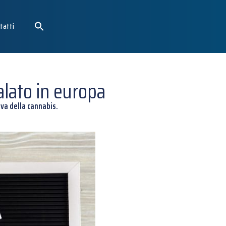
tatti
lato in europa
iva della cannabis.