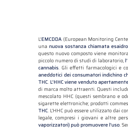
L’
EMCDDA
(European Monitoring Center 
una
nuova sostanza chiamata esaidro-
questo nuovo composto viene monitora
piccolo numero di studi di laboratorio,
l
cannabis
.
Gli effetti farmacologici e 
aneddotici dei consumatori indichino che
THC
.
L’HHC viene venduto apertamente 
di marca molto attraenti. Questi includ
mescolato HHC (questi sembrano e odoran
sigarette elettroniche; prodotti commesti
THC
. L’HHC può essere utilizzato dai co
legale, compresi i giovani e altre per
vaporizzatori) può promuovere l’uso
. S