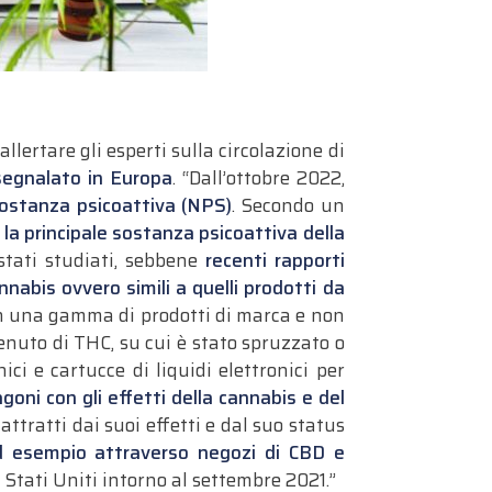
ertare gli esperti sulla circolazione di
segnalato in Europa
. “Dall’ottobre 2022,
ostanza psicoattiva (NPS)
. Secondo un
la principale sostanza psicoattiva della
tati studiati, sebbene
recenti rapporti
nnabis ovvero simili a quelli prodotti da
n una gamma di prodotti di marca e non
enuto di THC, su cui è stato spruzzato o
ci e cartucce di liquidi elettronici per
goni con gli effetti della cannabis e del
ttratti dai suoi effetti e dal suo status
(ad esempio attraverso negozi di CBD e
 Stati Uniti intorno al settembre 2021.”