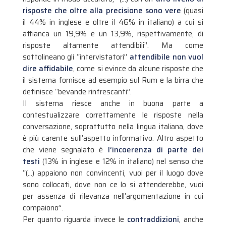
risposte che oltre alla precisione sono vere
(quasi
il 44% in inglese e oltre il 46% in italiano) a cui si
affianca un 19,9% e un 13,9%, rispettivamente, di
risposte altamente attendibili”. Ma come
sottolineano gli “intervistatori”
attendibile non vuol
dire affidabile
, come si evince da alcune risposte che
il sistema fornisce ad esempio sul Rum e la birra che
definisce “bevande rinfrescanti”.
Il sistema riesce anche in buona parte a
contestualizzare correttamente le risposte nella
conversazione, soprattutto nella lingua italiana, dove
è più carente sull’aspetto informativo. Altro aspetto
che viene segnalato è
l’incoerenza di parte dei
testi
(13% in inglese e 12% in italiano) nel senso che
“(…) appaiono non convincenti, vuoi per il luogo dove
sono collocati, dove non ce lo si attenderebbe, vuoi
per assenza di rilevanza nell’argomentazione in cui
compaiono”.
Per quanto riguarda invece le
contraddizioni
, anche