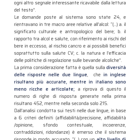
ogni altro segnale interessante ricavabile dalla lettura
del testo”.
Le domande poste al sistema sono state 24, e
rientravano in tre macro aree relative all’alcol: “(…) a. il
significato culturale e antropologico del bere; b. il
rapporto tra alcol e salute, con riferimento ai rischi del
bere in eccesso, al rischio cancro e ai possibili benefici
soprattutto sulla salute CV; c. la natura e l’efficacia
delle politiche di regolazione sulle bevande alcoliche”.
La prima considerazione fatta è quella sulla
diversità
delle risposte nelle due lingue
, che
in inglese
risultano più accurate, mentre in italiano sono
meno ricche e articolate;
a riprova di questo il
numero di righe di risposta generate nella prima
risultano 452, mentre nella seconda solo 215.
Dall’analisi condotta sui testi nelle due lingue, in base
a 6 criteri definiti (affidabilità/precisione, affidabilità
/opinione, sfondo contestuale, incoerenze,
contraddizioni, ridondanze) è emerso che il sistema
risponde in modo accurato, “(…) con un
alto livello di