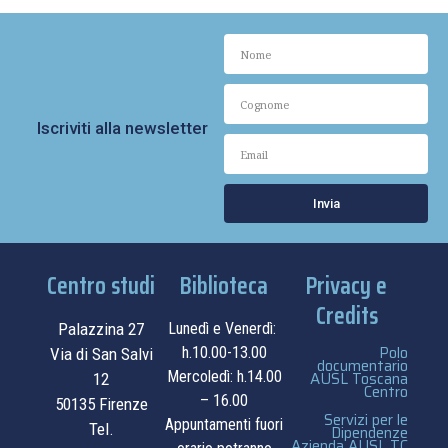
Iscriviti alla newsletter
Invia
Centro studi
Biblioteca
Privacy e
Credits
Palazzina 27
Lunedì e Venerdì:
Polo
h.10.00-13.00
Via di San Salvi
documentario
Mercoledì: h.14.00
AUSL Toscana
12
Centro
– 16.00
50135 Firenze
Servizi per le
Appuntamenti fuori
Tel.
Dipendenze
Azienda AUSL TC