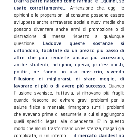
D’altra parte nascono come farmaci e …quindi, se
usate correttamente…
Attenzione che, oggi, le
opinioni e le propensioni al consumo possono essere
sviluppate anche attraverso social e nuovi media che
possono diventare anche armi di promozione o di
distrazione di massa, rispetto a qualunque
questione.
Laddove queste sostanze si
diffondono, facilitate da un prezzo più basso di
altre che può renderle ancora più accessibili,
anche studenti, artigiani, operai, professionisti,
politici, ne fanno un uso massiccio, vivendo
l’illusione di migliorarsi, di stare meglio, di
lavorare di più o di avere più successo.
Quando
l’illusione svanisce, tuttavia, si ritrovano più fragili:
quando riescono ad evitare gravi problemi per la
salute fisica e mentale, rimangono tutti i problemi
che avevano prima di assumerle, a cui si aggiungono
quelli specifici legati alla dipendenza. E’ in questo
modo che alcuni trasformano un’esistenza, magari già
complicata, in un inferno. …
il mercato clandestino