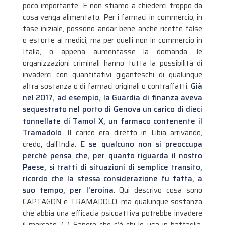
poco importante. E non stiamo a chiederci troppo da
cosa venga alimentato. Per i farmaci in commercio, in
fase iniziale, possono andar bene anche ricette false
o estorte ai medici, ma per quelli non in commercio in
Italia, o appena aumentasse la domanda, le
organizzazioni criminali hanno tutta la possibilità di
invaderci con quantitativi giganteschi di qualunque
altra sostanza o di farmaci originali o contraffatti.
Già
nel 2017, ad esempio, la Guardia di finanza aveva
sequestrato nel porto di Genova un carico di dieci
tonnellate di Tamol X, un farmaco contenente il
Tramadolo
. Il carico era diretto in Libia arrivando,
credo, dall’India. E
se qualcuno non si preoccupa
perché pensa che, per quanto riguarda il nostro
Paese, si tratti di situazioni di semplice transito,
ricordo che la stessa considerazione fu fatta, a
suo tempo, per l’eroina
. Qui descrivo cosa sono
CAPTAGON e TRAMADOLO, ma qualunque sostanza
che abbia una efficacia psicoattiva potrebbe invadere
il mercato. (…) Sapere che c’è chi le usa in battaglia,