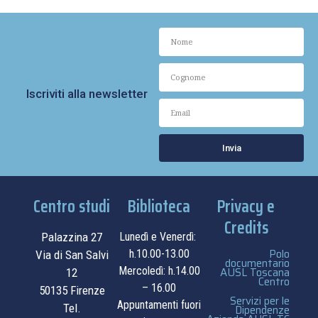
Iscriviti alla newsletter
Invia
Centro studi
Biblioteca
Privacy e
Credits
Palazzina 27
Lunedì e Venerdì:
Polo
h.10.00-13.00
Via di San Salvi
documentario
Mercoledì: h.14.00
AUSL Toscana
12
Centro
– 16.00
50135 Firenze
Servizi per le
Appuntamenti fuori
Tel.
Dipendenze