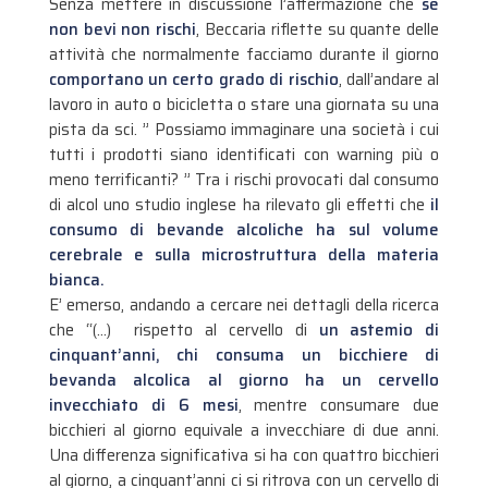
Senza mettere in discussione l’affermazione che
se
non bevi non rischi
, Beccaria riflette su quante delle
attività che normalmente facciamo durante il giorno
comportano un certo grado di rischio
, dall’andare al
lavoro in auto o bicicletta o stare una giornata su una
pista da sci. ” Possiamo immaginare una società i cui
tutti i prodotti siano identificati con warning più o
meno terrificanti? ” Tra i rischi provocati dal consumo
di alcol uno studio inglese ha rilevato gli effetti che
il
consumo di bevande alcoliche ha sul volume
cerebrale e sulla microstruttura della materia
bianca.
E’ emerso, andando a cercare nei dettagli della ricerca
che “(…) rispetto al cervello di
un astemio di
cinquant’anni, chi consuma un bicchiere di
bevanda alcolica al giorno ha un cervello
invecchiato di 6 mesi
, mentre consumare due
bicchieri al giorno equivale a invecchiare di due anni.
Una differenza significativa si ha con quattro bicchieri
al giorno, a cinquant’anni ci si ritrova con un cervello di