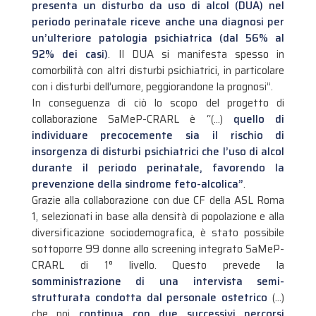
presenta un disturbo da uso di alcol (DUA) nel
periodo perinatale riceve anche una diagnosi per
un’ulteriore patologia psichiatrica (dal 56% al
92% dei casi)
. Il DUA si manifesta spesso in
comorbilità con altri disturbi psichiatrici, in particolare
con i disturbi dell’umore, peggiorandone la prognosi”.
In conseguenza di ciò lo scopo del progetto di
collaborazione SaMeP-CRARL è “(…)
quello di
individuare precocemente sia il rischio di
insorgenza di disturbi psichiatrici che l’uso di alcol
durante il periodo perinatale, favorendo la
prevenzione della sindrome feto-alcolica”
.
Grazie alla collaborazione con due CF della ASL Roma
1, selezionati in base alla densità di popolazione e alla
diversificazione sociodemografica, è stato possibile
sottoporre 99 donne allo screening integrato SaMeP-
CRARL di 1° livello. Questo prevede la
somministrazione di una intervista semi-
strutturata condotta dal personale ostetrico
(…)
che poi
continua con due successivi percorsi