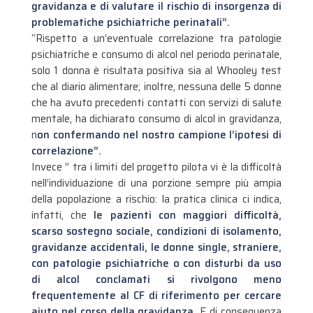
gravidanza e di valutare il rischio di insorgenza di
problematiche psichiatriche perinatali”.
“Rispetto a un’eventuale correlazione tra patologie
psichiatriche e consumo di alcol nel periodo perinatale,
solo 1 donna è risultata positiva sia al Whooley test
che al diario alimentare; inoltre, nessuna delle 5 donne
che ha avuto precedenti contatti con servizi di salute
mentale, ha dichiarato consumo di alcol in gravidanza,
n
on confermando nel nostro campione l’ipotesi di
correlazione”.
Invece ” tra i limiti del progetto pilota vi è la difficoltà
nell’individuazione di una porzione sempre più ampia
della popolazione a rischio: la pratica clinica ci indica,
infatti, che
le pazienti con maggiori difficoltà,
scarso sostegno sociale, condizioni di isolamento,
gravidanze accidentali, le donne single, straniere,
con patologie psichiatriche o con disturbi da uso
di alcol conclamati si rivolgono meno
frequentemente al CF di riferimento per cercare
aiuto nel corso della gravidanza.
E di conseguenza