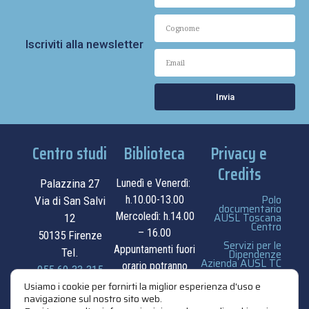
Iscriviti alla newsletter
Invia
Centro studi
Biblioteca
Privacy e
Credits
Palazzina 27
Lunedì e Venerdì:
Polo
h.10.00-13.00
Via di San Salvi
documentario
Mercoledì: h.14.00
AUSL Toscana
12
Centro
– 16.00
50135 Firenze
Servizi per le
Appuntamenti fuori
Tel.
Dipendenze
Azienda AUSL TC
orario potranno
055.69.33.315
essere
privacy e cookie
Usiamo i cookie per fornirti la miglior esperienza d'uso e
navigazione sul nostro sito web.
contatti
concordati su
policy