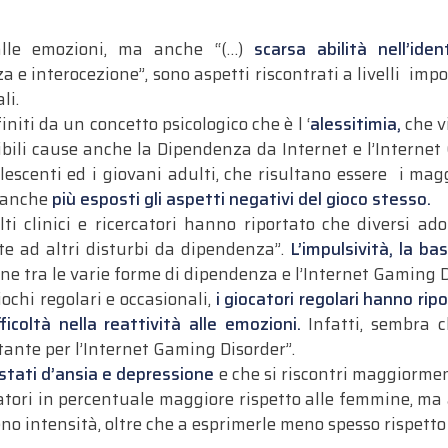
à alle emozioni, ma anche “(…)
scarsa abilità nell’ide
 interocezione”, sono aspetti riscontrati a livelli impor
li.
initi da un concetto psicologico che è l ‘
alessitimia,
che v
ibili cause anche la Dipendenza da Internet e l’Interne
scenti ed i giovani adulti, che risultano essere i maggi
o anche
più esposti gli aspetti negativi del gioco stesso.
i clinici e ricercatori hanno riportato che diversi ad
te ad altri disturbi da dipendenza”.
L’impulsività, la ba
 tra le varie forme di dipendenza e l’Internet Gaming D
iochi regolari e occasionali,
i giocatori regolari hanno ri
fficoltà nella reattività alle emozioni.
Infatti, sembra ch
tante per l’Internet Gaming Disorder”.
 stati d’ansia e depressione
e che si riscontri maggiormen
catori in percentuale maggiore rispetto alle femmine, ma
no intensità, oltre che a esprimerle meno spesso rispetto