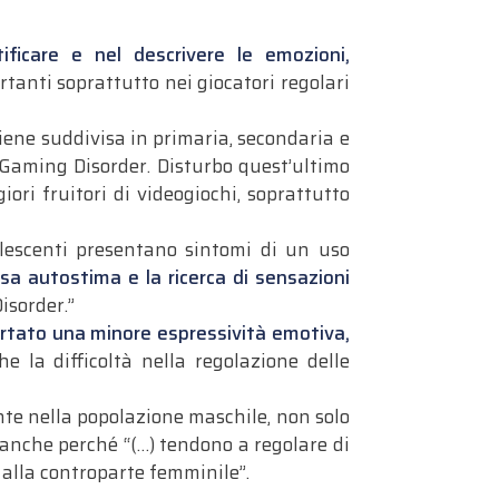
ntificare e nel descrivere le emozioni,
tanti soprattutto nei giocatori regolari
iene suddivisa in primaria, secondaria e
t Gaming Disorder. Disturbo quest’ultimo
ori fruitori di videogiochi, soprattutto
olescenti presentano sintomi di un uso
ssa autostima e la ricerca di sensazioni
isorder.”
portato una minore espressività emotiva,
e la difficoltà nella regolazione delle
te nella popolazione maschile, non solo
 anche perché “(…) tendono a regolare di
 alla controparte femminile”.