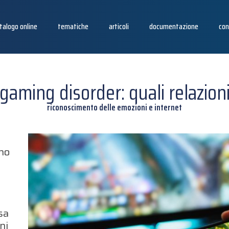
talogo online
tematiche
articoli
documentazione
con
gaming disorder: quali relazion
riconoscimento delle emozioni e internet
nno
sa
ni