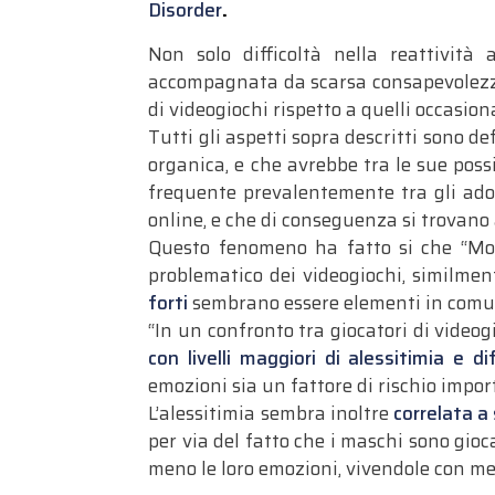
Disorder
.
Non solo difficoltà nella reattivit
accompagnata da scarsa consapevolezza e
di videogiochi rispetto a quelli occasiona
Tutti gli aspetti sopra descritti sono def
organica, e che avrebbe tra le sue poss
frequente prevalentemente tra gli adole
online, e che di conseguenza si trovan
Questo fenomeno ha fatto si che “Molt
problematico dei videogiochi, similmen
forti
sembrano essere elementi in comune
“In un confronto tra giocatori di videog
con livelli maggiori di alessitimia e di
emozioni sia un fattore di rischio impor
L’alessitimia sembra inoltre
correlata a
per via del fatto che i maschi sono gio
meno le loro emozioni, vivendole con me