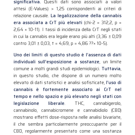
significativa.
Questi dati sono associati a valori
attesi (E-Values) > 1,25 corrispondenti ai criteri di
relazione causale.
La legalizzazione della cannabis
era associata a CrT più elevati
(chi-2 = 312,2, p =
2,64 × 10-11). I tassi di incidenza della CrT negli stati
in cui la cannabis era legale erano più alti (3,36 ± 0,09
contro 3,01 ± 0,03, t = 4,69, p = 4,86 ??× 10-5).
Uno dei limiti di questo studio è l’assenza di dati
individuali sull’esposizione a sostanze
, un limite
comune a molti grandi studi epidemiologici.
Tuttavia
,
in questo studio, che dispone di un numero molto
elevato di dati statistici e analisi sofisticate,
l’uso di
cannabis è fortemente associato ai CrT nel
tempo e nello spazio e più elevato negli stati con
legislazione liberale
. THC, cannabigerolo,
cannabinolo, cannabicromene e cannabidiolo (CBD)
mostrano effetti dose-risposta nelle analisi bivariate,
il che sembra particolarmente preoccupante per il
CBD, regolarmente presentato come una sostanza