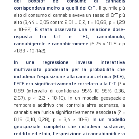
dei boxplot del consumo di cannabis
corrispondeva molto a quelli dei CrT.
Il quintile più
alto di consumo di cannabis aveva un tasso di CrT più
alto (3,44 ± 0,05 contro 2,91 ± 0,2, t = 10,68, p = 1,29
× 10-22).
È stata osservata una relazione dose-
risposta tra CrT e THC, cannabinolo,
cannabigerolo e cannabicromene
(6,75 × 10-9 < p
<1,83 × 10-142).
In una regressione inversa interattiva
multivariata ponderata per la probabilità che
includeva l’esposizione alla cannabis etnica (ECE),
l’ECE era significativamente correlato alla CrT
(? =
0,89 (intervallo di confidenza 95% IC 95% 0,36,
2,67), p < 2,2 × 10-16). In un modello geospaziale
temporale additivo che controlla altre sostanze, la
cannabis era l’unica significativamente associata (? =
0,19 (0,10, 0,28), p = 3,4 × 10-5).
In un modello
geospaziale completo che includeva sostanze,
reddito ed etnia, l’esposizione ai cannabinoidi era