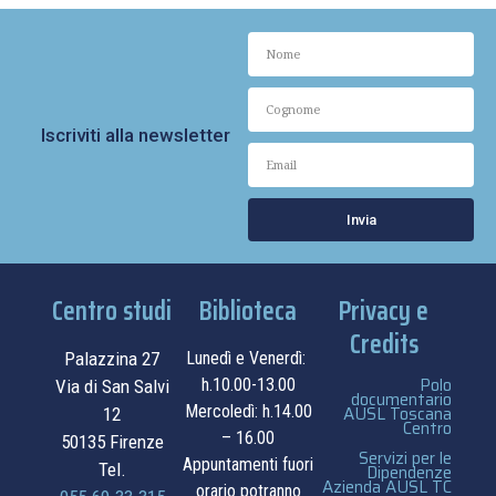
Iscriviti alla newsletter
Invia
Centro studi
Biblioteca
Privacy e
Credits
Palazzina 27
Lunedì e Venerdì:
Polo
h.10.00-13.00
Via di San Salvi
documentario
Mercoledì: h.14.00
AUSL Toscana
12
Centro
– 16.00
50135 Firenze
Servizi per le
Appuntamenti fuori
Tel.
Dipendenze
Azienda AUSL TC
orario potranno