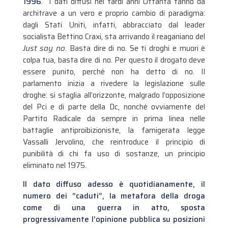
1996
. “I dati diffusi nei tardi anni Ottanta fanno da
architrave a un vero e proprio cambio di paradigma:
dagli Stati Uniti, infatti, abbracciato dal leader
socialista Bettino Craxi, sta arrivando il reaganiano del
Just say no
. Basta dire di no. Se ti droghi e muori è
colpa tua, basta dire di no. Per questo il drogato deve
essere punito, perché non ha detto di no. Il
parlamento inizia a rivedere la legislazione sulle
droghe: si staglia all’orizzonte, malgrado l’opposizione
del Pci e di parte della Dc, nonché ovviamente del
Partito Radicale da sempre in prima linea nelle
battaglie antiproibizioniste, la famigerata legge
Vassalli Jervolino, che reintroduce il principio di
punibilità di chi fa uso di sostanze, un principio
eliminato nel 1975.
Il dato diffuso adesso è quotidianamente, il
numero dei “caduti”, la metafora della droga
come di una guerra in atto, sposta
progressivamente l’opinione pubblica su posizioni