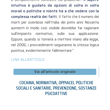
intuitivo è guidato da opzioni di volta in volta
morali o politiche e niente ha a che vedere con la
complessa realtà dei fatti.
Il fatto che il numero dei
morti per overdose nell’Italia dei primi anni Novanta
aumenti in modo così visibile dovrebbe far ragionare
sull’impianto normativo, sulla sua applicazione.
Eppure, quando si tornerà a mettere mano alla legge,
nel 2006, i provvedimenti seguiranno la stessa logica
punitiva, evidentemente fallimentare.”
LINK ALL’ARTICOLO
Vai all'articolo originale
COCAINA
,
NORMATIVA
,
OPPIACEI
,
POLITICHE
SOCIALI E SANITARIE
,
PREVENZIONE
,
SOSTANZE
PSICOATTIVE