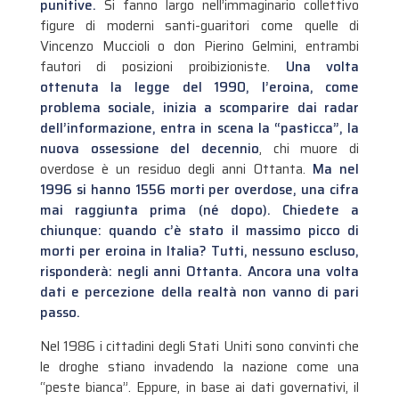
punitive.
Si fanno largo nell’immaginario collettivo
figure di moderni santi-guaritori come quelle di
Vincenzo Muccioli o don Pierino Gelmini, entrambi
fautori di posizioni proibizioniste.
Una volta
ottenuta la legge del 1990, l’eroina, come
problema sociale, inizia a scomparire dai radar
dell’informazione, entra in scena la “pasticca”, la
nuova ossessione del decennio
, chi muore di
overdose è un residuo degli anni Ottanta.
Ma nel
1996 si hanno 1556 morti per overdose, una cifra
mai raggiunta prima (né dopo). Chiedete a
chiunque: quando c’è stato il massimo picco di
morti per eroina in Italia? Tutti, nessuno escluso,
risponderà: negli anni Ottanta.
Ancora una volta
dati e percezione della realtà non vanno di pari
passo.
Nel 1986 i cittadini degli Stati Uniti sono convinti che
le droghe stiano invadendo la nazione come una
“peste bianca”. Eppure, in base ai dati governativi, il