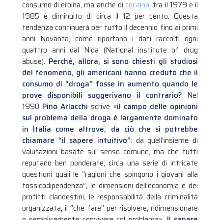
consumo di eroina, ma anche di
cocaina
, tra il 1979 e il
1985 è diminuito di circa il 12 per cento. Questa
tendenza continuerà per tutto il decennio fino ai primi
anni Novanta, come riportano i dati raccolti ogni
quattro anni dal Nida (National institute of drug
abuse).
Perché, allora, si sono chiesti gli studiosi
del fenomeno, gli americani hanno creduto che il
consumo di “droga” fosse in aumento quando le
prove disponibili suggerivano il contrario?
Nel
1990
Pino Arlacchi
scrive «
il campo delle opinioni
sul problema della droga è largamente dominato
in Italia come altrove, da ciò che si potrebbe
chiamare “il sapere intuitivo”
: da quell’insieme di
valutazioni basate sul senso comune, ma che tutti
reputano ben ponderate, circa una serie di intricate
questioni quali le “ragioni che spingono i giovani alla
tossicodipendenza”, le dimensioni dell’economia e dei
profitti clandestini, le responsabilità della criminalità
organizzata, il “che fare” per risolvere, ridimensionare
o semplicemente convivere col problema».
Il sapere