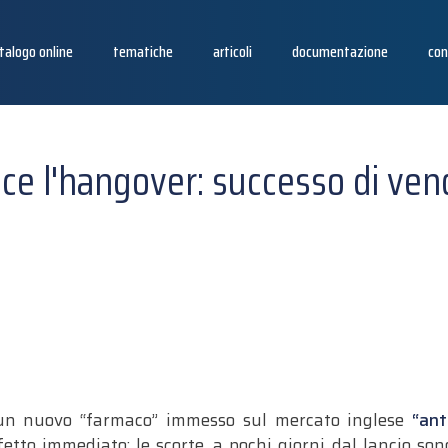
talogo online
tematiche
articoli
documentazione
con
duce l'hangover: successo di vend
 un nuovo “farmaco” immesso sul mercato inglese
“ant
fetto immediato: le scorte, a pochi giorni dal lancio so