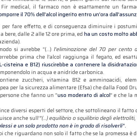
e Fir medical, il farmaco non è esattamente un far
mporre il 70% dell’alcol ingerito entro un’ora dall’assunz
” per fare effetto, e di conseguenza diminuire i postumi
 bere, dalle 2 alle 12 ore prima, ed
ha un costo molto ab
’azienda).
 modo si avrebbe “(…)
l’eliminazione del 70 per cento 
rrebbe prima che l’alcol raggiunga il fegato, ed esatt
, L-cisteina e B12) riuscirebbe a contenere la disidratazi
scomponendolo in acqua e anidride carbonica.
contiene zuccheri, vitamina B12 e amminoacidi, eleme
opea per la sicurezza alimentare (Efsa) che dalla Food D
 persone che fanno un “
uso moderato di alcol
” e che la 
vince diversi esperti del settore, che sottolineano il fatt
uisce anche sull’
“(…) equilibrio o squilibrio degli elettrolit
essi e un solo prodotto non è in grado di risolverli
”.
bi che riguardano non solo il fatto che se la promessa è d