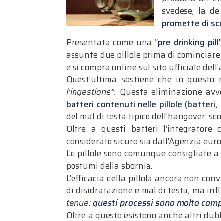
svedese, la d
promette di sco
Presentata come una “
pre drinking pill
assunte due pillole prima di cominciare a
e si compra online sul sito ufficiale dell
Quest’ultima sostiene che in questo
l’ingestione”.
Questa eliminazione avve
batteri contenuti nelle pillole (batteri
del mal di testa tipico dell’hangover, 
Oltre a questi batteri l’integratore 
considerato sicuro sia dall’Agenzia eur
Le pillole sono comunque consigliate a
postumi della sbornia.
L’efficacia della pillola ancora non con
di disidratazione e mal di testa
,
ma infl
tenue:
questi processi sono molto compl
Oltre a questo esistono anche altri dub