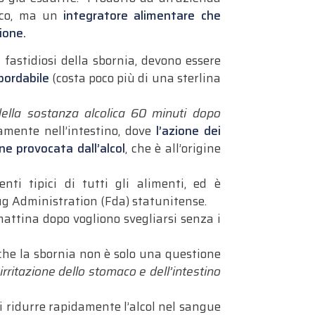
maco, ma un
integratore alimentare che
ione.
 fastidiosi della sbornia, devono essere
bordabile
(costa poco più di una sterlina
della sostanza alcolica 60 minuti dopo
amente nell’intestino, dove
l’azione dei
one provocata dall’alcol
, che è all’origine
nti tipici di tutti gli alimenti, ed è
rug Administration (Fda) statunitense.
mattina dopo vogliono svegliarsi senza i
o che la sbornia non è solo una questione
i, irritazione dello stomaco e dell’intestino
i ridurre rapidamente l’alcol nel sangue