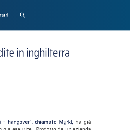
tatti
ite in inghilterra
i – hangover”, chiamato Myrkl,
ha già
no già esaurite. Prodotto da un’azienda