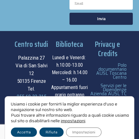
Invia
Centro studi
Biblioteca
Privacy e
Credits
Palazzina 27
Lunedì e Venerdì:
Polo
h.10.00-13.00
Via di San Salvi
documentario
Mercoledì: h.14.00
AUSL Toscana
12
Centro
– 16.00
50135 Firenze
Servizi per le
Appuntamenti fuori
Tel.
Dipendenze
Azienda AUSL TC
orario potranno
055.69.33.315
essere
privacy e cookie
Usiamo i cookie per fornirti la miglior esperienza d'uso e
navigazione sul nostro sito web.
contatti
concordati su
policy
Puoi trovare altre informazioni riguardo a quali cookie usiamo
appuntamento.
sul sito o disabilitarli nelle
impostazioni
.
credits
contatti
Accetta
Rifiuta
Impostazioni