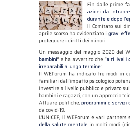
Fin dalle prime f
azioni da intrapre
durante e dopo l’
Il Comitato sui di
aprile scorso ha evidenziato i
gravi eff
proteggere i diritti dei minori.
Un messaggio del maggio 2020 del Wo
bambini
” e ha avvertito che “
alti livel
irreparabili a lungo termine
“.
Il WEForum ha indicato tre modi in cui
familiari dall’impatto psicologico pot
Investire a livello pubblico e privato sui
bambini e ragazzi, con un approccio “cicl
Attuare politiche,
programmi e servizi 
da covid-19.
L’UNICEF, il WEForum e vari partners 
della salute mentale
in molti modi (di