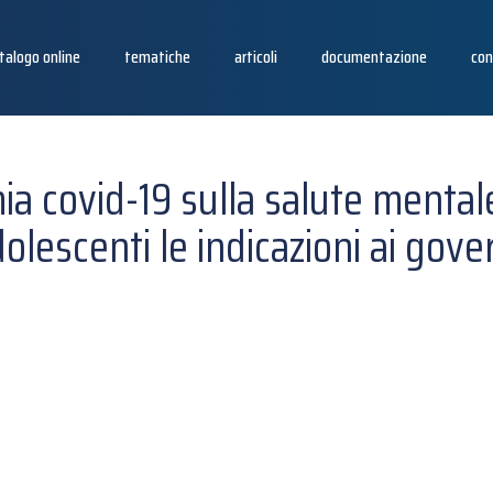
talogo online
tematiche
articoli
documentazione
con
ia covid-19 sulla salute mental
olescenti le indicazioni ai gove