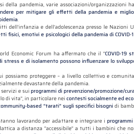
asi della pandemia, varie associazioni/organizzazioni 
ndere per mitigare gli effetti della pandemia e miglio
epidemia
.
ritti dell’infanzia e dell’adolescenza presso le Nazioni 
etti fisici, emotivi e psicologici della pandemia di COVID-
rld Economic Forum ha affermato che il “
COVID-19 st
li di stress e di isolamento possono influenzare lo svilu
 possiamo proteggere – a livello collettivo e comunitari
enzialmente devastante della pandemia.
 servizi e sui
programmi di prevenzione/promozione/cura 
o di vita”, in particolare nei
contesti socialmente ed ec
community-based “tarati” sugli specifici bisogni
di bambi
stanno lavorando per adattare e integrare i
programmi 
dattica a distanza “accessibile” a tutti i bambini che 