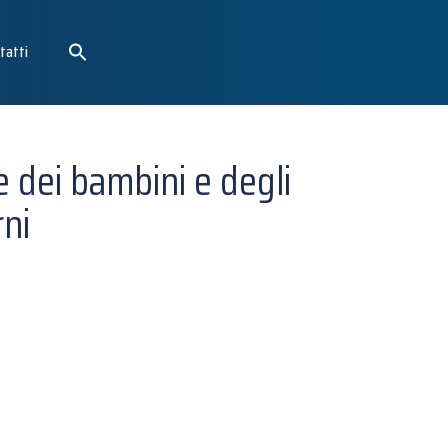
tatti
e dei bambini e degli
rni