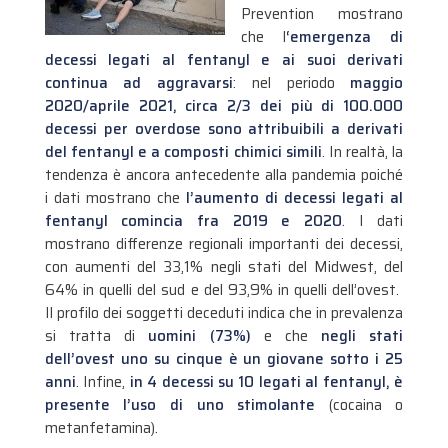
Prevention mostrano
che l
‘emergenza di
decessi legati al fentanyl e ai suoi derivati
continua ad aggravarsi
: nel periodo
maggio
2020/aprile 2021, circa 2/3 dei più di 100.000
decessi per overdose sono attribuibili a derivati
del fentanyl e a composti chimici simili
. In realtà, la
tendenza è ancora antecedente alla pandemia poiché
i dati mostrano che
l’aumento di decessi legati al
fentanyl comincia fra 2019 e 2020
.
I dati
mostrano differenze regionali importanti dei decessi,
con aumenti del 33,1% negli stati del Midwest, del
64% in quelli del sud e del 93,9% in quelli dell’ovest.
Il profilo dei soggetti deceduti indica che in prevalenza
si tratta di
uomini (73%)
e che
negli stati
dell’ovest uno su cinque è un giovane sotto i 25
anni
. Infine,
in 4 decessi su 10 legati al fentanyl, è
presente l’uso di uno stimolante
(cocaina o
metanfetamina).