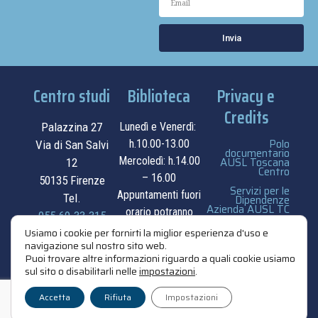
Invia
Centro studi
Biblioteca
Privacy e
Credits
Palazzina 27
Lunedì e Venerdì:
Polo
h.10.00-13.00
Via di San Salvi
documentario
Mercoledì: h.14.00
AUSL Toscana
12
Centro
– 16.00
50135 Firenze
Servizi per le
Appuntamenti fuori
Tel.
Dipendenze
Azienda AUSL TC
orario potranno
055.69.33.315
essere
privacy e cookie
Usiamo i cookie per fornirti la miglior esperienza d'uso e
navigazione sul nostro sito web.
contatti
concordati su
policy
Puoi trovare altre informazioni riguardo a quali cookie usiamo
appuntamento.
sul sito o disabilitarli nelle
impostazioni
.
credits
contatti
Accetta
Rifiuta
Impostazioni