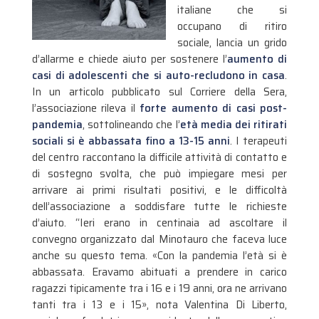
italiane che si
occupano di ritiro
sociale, lancia un grido
d’allarme e chiede aiuto per sostenere l’
aumento di
casi di adolescenti che si auto-recludono in casa
.
In un articolo pubblicato sul Corriere della Sera,
l’associazione rileva il
forte aumento di casi post-
pandemia
, sottolineando che l’
età media dei ritirati
sociali si è abbassata fino a 13-15 anni
.
I terapeuti
del centro raccontano la difficile attività di contatto e
di sostegno svolta, che può impiegare mesi per
arrivare ai primi risultati positivi, e le difficoltà
dell’associazione a soddisfare tutte le richieste
d’aiuto. “Ieri erano in centinaia ad ascoltare il
convegno organizzato dal Minotauro che faceva luce
anche su questo tema. «Con la pandemia l’età si è
abbassata. Eravamo abituati a prendere in carico
ragazzi tipicamente tra i 16 e i 19 anni, ora ne arrivano
tanti tra i 13 e i 15», nota Valentina Di Liberto,