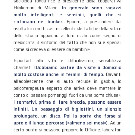
sociologa fondatrice e presidente della cooperativa
Hikikomori di Milano.
In generale sono ragazzi
molto intelligenti e sensibili, quelli che si
rintanano nel bunker
. Eppure, a prescindere dai
risultati in molti casi eccellenti, «le fatiche della vita e
dello studio appaiono ai loro occhi come segno di
mediocrità, il sintomo del fatto che non si è speciali
come si credeva di essere da bambini».
Riportarli alla vita è difficilissimo, sensibilizza
Charmet: «
Dobbiamo partire da visite a domicilio
molto costose anche in termini di tempo.
Davanti
all’adolescente che si auto reclude in gabbia, lo
psicoterapeuta esperto che arriva deve mettere in
conto di passare pomeriggi fuori da una porta chiusa».
I tentativi, prima di fare breccia, possono essere
infiniti. Un passaggio di bigliettini, un silenzio
prolungato, un disco. Poi la porta che forse si
apre e il lungo percorso («almeno sei mesi»).
Ad un
certo punto si possono proporre le Officine: laboratori