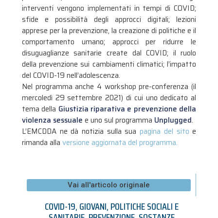
interventi vengono implementati in tempi di COVID;
sfide e possibilità degli approcci digitali; lezioni
apprese per la prevenzione, la creazione di politiche e il
comportamento umano; approcci per ridurre le
disuguaglianze sanitarie create dal COVID; il ruolo
della prevenzione sui cambiamenti climatici; l’impatto
del COVID-19 nell’adolescenza.
Nel programma anche 4 workshop pre-conferenza (il
mercoledì 29 settembre 2021) di cui uno dedicato al
tema della
Giustizia riparativa e prevenzione della
violenza sessuale
e uno sul programma
Unplugged
.
L’EMCDDA ne dà notizia sulla sua
pagina del sito
e
rimanda alla
versione aggiornata del programma.
Vai all'articolo originale
COVID-19
,
GIOVANI
,
POLITICHE SOCIALI E
SANITARIE
,
PREVENZIONE
,
SOSTANZE