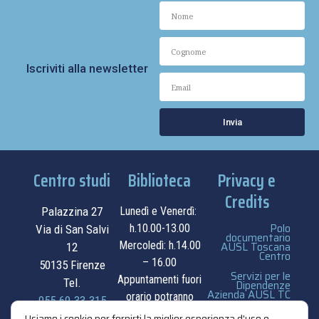
Iscriviti alla newsletter
Invia
Centro studi
Biblioteca
Privacy e
Credits
Palazzina 27
Lunedì e Venerdì:
Polo
h.10.00-13.00
Via di San Salvi
documentario
Mercoledì: h.14.00
AUSL Toscana
12
Centro
– 16.00
50135 Firenze
Servizi per le
Appuntamenti fuori
Tel.
Dipendenze
Azienda AUSL TC
orario potranno
055.69.33.315
essere
privacy e cookie
Usiamo i cookie per fornirti la miglior esperienza d'uso e