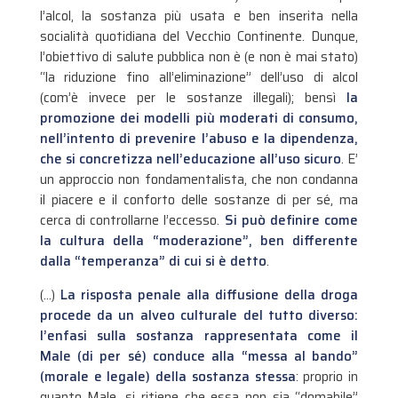
l’alcol, la sostanza più usata e ben inserita nella
socialità quotidiana del Vecchio Continente. Dunque,
l’obiettivo di salute pubblica non è (e non è mai stato)
“la riduzione fino all’eliminazione” dell’uso di alcol
(com’è invece per le sostanze illegali); bensì
la
promozione dei modelli più moderati di consumo,
nell’intento di prevenire l’abuso e la dipendenza,
che si concretizza nell’educazione all’uso sicuro
. E’
un approccio non fondamentalista, che non condanna
il piacere e il conforto delle sostanze di per sé, ma
cerca di controllarne l’eccesso.
Si può definire come
la cultura della “moderazione”, ben differente
dalla “temperanza” di cui si è detto
.
(…)
La risposta penale alla diffusione della droga
procede da un alveo culturale del tutto diverso:
l’enfasi sulla sostanza rappresentata come il
Male (di per sé) conduce alla “messa al bando”
(morale e legale) della sostanza stessa
: proprio in
quanto Male, si ritiene che essa non sia “domabile”