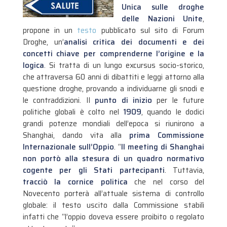
Unica sulle droghe
delle Nazioni Unite
,
propone in un
testo
pubblicato sul sito di Forum
Droghe, un’
analisi critica dei documenti e dei
concetti chiave per comprenderne l’origine e la
logica
. Si tratta di un lungo excursus socio-storico,
che attraversa 60 anni di dibattiti e leggi attorno alla
questione droghe, provando a individuarne gli snodi e
le contraddizioni. Il
punto di inizio
per le future
politiche globali è colto nel
1909
, quando le dodici
grandi potenze mondiali dell’epoca si riunirono a
Shanghai, dando vita alla
prima Commissione
Internazionale sull’Oppio
.
“
Il meeting di Shanghai
non portò alla stesura di un quadro normativo
cogente per gli Stati partecipanti
. Tuttavia,
tracciò la cornice politica
che nel corso del
Novecento porterà all’attuale sistema di controllo
globale: il testo uscito dalla Commissione stabilì
infatti che “l’oppio doveva essere proibito o regolato