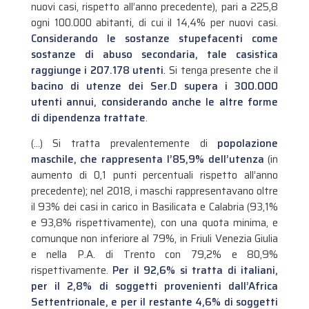
nuovi casi, rispetto all’anno precedente), pari a 225,8
ogni 100.000 abitanti, di cui il 14,4% per nuovi casi.
Considerando le sostanze stupefacenti come
sostanze di abuso secondaria, tale casistica
raggiunge i 207.178 utenti
. Si tenga presente che il
bacino di utenze dei Ser.D supera i 300.000
utenti annui, considerando anche le altre forme
di dipendenza trattate
.
(…) Si tratta prevalentemente di
popolazione
maschile, che rappresenta l’85,9% dell’utenza
(in
aumento di 0,1 punti percentuali rispetto all’anno
precedente); nel 2018, i maschi rappresentavano oltre
il 93% dei casi in carico in Basilicata e Calabria (93,1%
e 93,8% rispettivamente), con una quota minima, e
comunque non inferiore al 79%, in Friuli Venezia Giulia
e nella P.A. di Trento con 79,2% e 80,9%
rispettivamente.
Per il 92,6% si tratta di italiani,
per il 2,8% di soggetti provenienti dall’Africa
Settentrionale, e per il restante 4,6% di soggetti