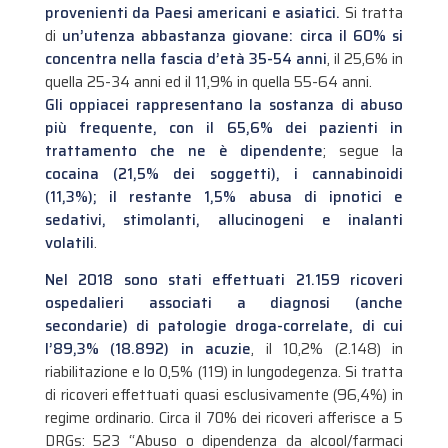
provenienti da Paesi americani e asiatici.
Si tratta
di
un’utenza abbastanza giovane: circa il 60% si
concentra nella fascia d’età 35-54 anni
, il 25,6% in
quella 25-34 anni ed il 11,9% in quella 55-64 anni.
Gli oppiacei rappresentano la sostanza di abuso
più frequente, con il 65,6% dei pazienti in
trattamento che ne è dipendente
; segue la
cocaina (21,5% dei soggetti), i cannabinoidi
(11,3%); il restante 1,5% abusa di ipnotici e
sedativi, stimolanti, allucinogeni e inalanti
volatili
.
Nel 2018 sono stati effettuati 21.159 ricoveri
ospedalieri associati a diagnosi (anche
secondarie) di patologie droga-correlate, di cui
l’89,3% (18.892) in acuzie
, il 10,2% (2.148) in
riabilitazione e lo 0,5% (119) in lungodegenza. Si tratta
di ricoveri effettuati quasi esclusivamente (96,4%) in
regime ordinario. Circa il 70% dei ricoveri afferisce a 5
DRGs: 523 “Abuso o dipendenza da alcool/farmaci