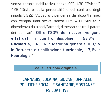
senza terapia riabilitativa senza CC”, 430 “Psicosi”,
428 “Disturbi della personalità e del controllo degli
impulsi”, 522 “Abuso o dipendenza da alcool/farmaci
con terapia riabilitativa senza CC”, 433 “Abuso o
dipendenza da alcool/farmaci; dimesso contro il parere
dei sanitari”.
Oltre l’80% dei ricoveri vengono
effettuati in quattro discipline: il 55,3% in
Psichiatria, il 12,3% in Medicina generale, il 9,9%
in Recupero e riabilitazione funzionale, il 7,1% in
Neurologia
.”
Vai all'articolo originale
CANNABIS
,
COCAINA
,
GIOVANI
,
OPPIACEI
,
POLITICHE SOCIALI E SANITARIE
,
SOSTANZE
PSICOATTIVE