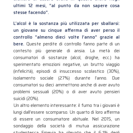
ultimi 12 mesi, “al punto da non sapere cosa
stesse facendo”.
L’alcol è la sostanza più utilizzata per sballarsi:
un giovane su cinque afferma di aver perso il
controllo “almeno dieci volte l’anno” grazie al
bere.
Queste perdite di controllo fanno parte di un
contesto più generale di ansia. La metà dei
consumatori di sostanze (alcol, droghe, ecc.) ha
sperimentato emozioni negative, un brutto viaggio
(infelicità), episodi di insuccesso scolastico (30%),
isolamento sociale (27%) durante l’anno. Due
consumatori su dieci ammettono anche di aver avuto
problemi sessuali (20%) o di aver avuto pensieri
suicidi (20%).
Un altro elemento interessante: il fumo tra i giovani è
lungi dall’essere scomparso. Un quarto di loro afferma
di essere un consumatore abituale. Nel 2015, un
sondaggio della società di mutua assicurazione
studentesca Emevia ha rilevato che il 6,1% degli