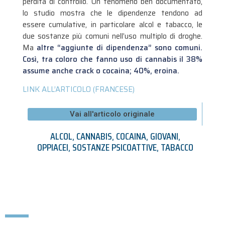
perdita di controllo. Un fenomeno ben documentato,
lo studio mostra che le dipendenze tendono ad
essere cumulative, in particolare alcol e tabacco, le
due sostanze più comuni nell’uso multiplo di droghe.
Ma
altre “aggiunte di dipendenza” sono comuni.
Così, tra coloro che fanno uso di cannabis il 38%
assume anche crack o cocaina; 40%, eroina.
LINK ALL’ARTICOLO (FRANCESE)
Vai all'articolo originale
ALCOL
,
CANNABIS
,
COCAINA
,
GIOVANI
,
OPPIACEI
,
SOSTANZE PSICOATTIVE
,
TABACCO