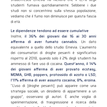
studenti fumava quotidianamente. Sebbene i due
studi non si concentrino sulla stessa popolazione,
vediamo che il fumo non diminuisce per questa fascia
di età.
Le dipendenze tendono ad essere cumulative
Inoltre,
il 36% dei giovani dai 16 ai 30 anni
afferma di aver fumato cannabis.
Un dato
equivalente a quello dello studio Emevia. L’aumento
dei consumatori di droghe pesanti è significativo
rispetto al 2018, quando solo il 2% degli studenti ha
ammesso di fare uso di cocaina.
Quest’anno, il 14%
dei giovani afferma di aver provato ecstasy,
MDMA, GHB, poppers, protossido di azoto o LSD;
l’11% afferma di aver assunto cocaina; 8%, eroina.
“L’uso di [droghe pesanti] può apparire come una
strategia sociale, un desiderio di appartenere a un
gruppo”, osservano gli autori. È anche voglia di
sperimentazione, di trasgressione e ricerca della