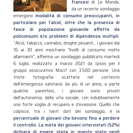
francesi
di Le Monde,
da un recente sondaggio
emergono
modalità di consumo preoccupanti, in
particolare per l’alcol, oltre che la presenza di
fasce di popolazione giovanile affette da
policonsumi e/o problemi di dipendenza multipli.
“Alcol, tabacco, cannabis, droghe pesanti… i giovani dai
16 ai 30 anni mostrano “livelli di consumo molto
allarmanti”, afferma un sondaggio pubblicato martedì
6 luglio, realizzato a marzo 2021 da Ipsos per il
gruppo assicurativo Macif con 3.500 persone.
Una
triste fotografia scattata nel contesto
dell’emergenza sanitaria: da più di un anno, a parte
qualche parentesi, i giovani sono privati
dell’autonomia, della vita sociale, con indubbiamente
una forte voglia di recupero e d’evasione. Quello che
colpisce, tra i tanti dati del sondaggio, è la
percentuale di giovani che bevono fino a perdere
il controllo.
La metà dei giovani intervistati (52%)
dichiara di essere stata in questo stato negli