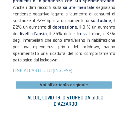
problemi di dipendenza che sta sperimentando
.
Anche i dati raccolti sulla
salute mentale
segnalano
tendenze negative legate all’aumento di consumi di
sostanze: il 22% riporta un aumento di
solitudine
, il
22% un aumento di
depressione
, il 31% un aumento
dei
livelli d’ansia
, il 24% dello
stress
. Infine, il 37%
degli interpellati che sono stati/erano in riabilitazione
per una dipendenza prima del lockdown, hanno
sperimentato una ricaduta del loro comportamento
patologico dal lockdown.
LINK ALL’ARTICOLO (INGLESE)
Vai all'articolo originale
ALCOL
,
COVID-19
,
DISTURBO DA GIOCO
D'AZZARDO