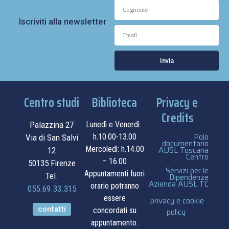
Iscriviti alla newsletter
Invia
Centro studi
Biblioteca
Privacy e
Credits
Palazzina 27
Lunedì e Venerdì:
Polo
h.10.00-13.00
Via di San Salvi
documentario
Mercoledì: h.14.00
AUSL Toscana
12
Centro
– 16.00
50135 Firenze
Servizi per le
Appuntamenti fuori
Tel.
Dipendenze
Azienda AUSL TC
orario potranno
055.69.33.315
essere
privacy e cookie
contatti
concordati su
policy
appuntamento.