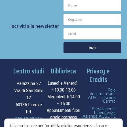
Iscriviti alla newsletter
Invia
Centro studi
Biblioteca
Privacy e
Credits
Palazzina 27
Lunedì e Venerdì:
Polo
h.10.00-13.00
Via di San Salvi
documentario
Mercoledì: h.14.00
AUSL Toscana
12
Centro
– 16.00
50135 Firenze
Servizi per le
Appuntamenti fuori
Tel.
Dipendenze
Azienda AUSL TC
orario potranno
055.69.33.315
essere
privacy e cookie
Usiamo i cookie per fornirti la miglior esperienza d'uso e