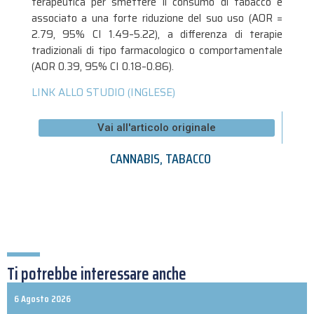
terapeutica per smettere il consumo di tabacco è
associato a una forte riduzione del suo uso (AOR =
2.79, 95% CI 1.49–5.22), a differenza di terapie
tradizionali di tipo farmacologico o comportamentale
(AOR 0.39, 95% CI 0.18–0.86).
LINK ALLO STUDIO (INGLESE)
Vai all'articolo originale
CANNABIS
,
TABACCO
Ti potrebbe interessare anche
6 Agosto 2026