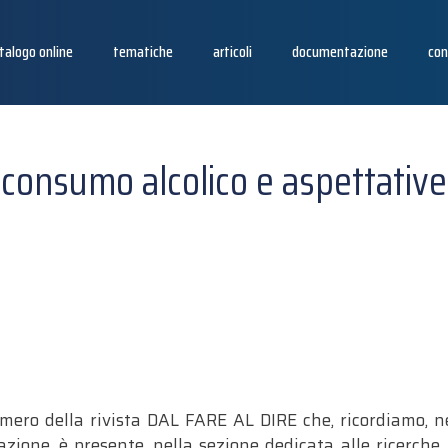
talogo online
tematiche
articoli
documentazione
con
consumo alcolico e aspettative
mero della rivista DAL FARE AL DIRE che, ricordiamo, ne
zione, è presente, nella sezione dedicata alle ricerche