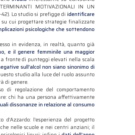
ETERMINANTI MOTIVAZIONALI IN UN
-42).
Lo studio si prefigge di
identificare
su cui progettare strategie finalizzate
mplicazioni psicologiche che sottendono
sso in evidenza, in realtà, quanto già
o, e il genere femminile una maggior
 a fronte di punteggi elevati nella scala
negative sull’alcol non siano sinonimo di
 questo studio alla luce del ruolo assunto
à di genere.
sso di regolazione del comportamento
iare: chi ha una persona affettivamente
uali dissonanze in relazione al consumo
o d’Azzardo: l’esperienza del progetto
 che nelle scuole e nei centri anziani; il
psicologici liguri; infine i
dati dell’anno