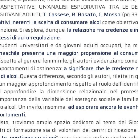
ASPETTATIVE: UN’ANALISI ESPLORATIVA TRA LE D
GIOVANI ADULTI,
T. Cassese, R. Rosato, C. Mosso
(pg 33
itivi inerenti la scelta di consumare alcol
come obiettivo 
enzione. Si esplora, dunque,
la relazione tra credenze e i
cessi di auto-regolazione
.
udenti universitari e da giovani adulti occupati, ha me
maschile presenta una maggior propensione al consum
rispetto al genere femminile, gli autori evidenziano come
mportamenti di astinenza:
a significare che le credenze 
di alcol
. Questa differenza, secondo gli autori, riletta in
un maggior approfondimento rispetto al ruolo dell’identit
i approfondire la dimensione relazionale nel proce
’importanza della variabile del sostegno sociale e famil
 alcol. Un invito, insomma,
ad esplorare ancora le event
portamenti
.
sta, troviamo ampio spazio dedicato al tema del Gioc
tri di formazione sia di volontari dei centri di ricezione
 te, puntiamo su di noi
“, questionario online rivolto agli 