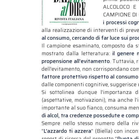
ALCOLOCO E 
CAMPIONE DI 
i processi cogn
alla realizzazione di interventi di prev
al consumo, cercando di far luce sui pro
Il campione esaminato, composto da st
mostrato dalla letteratura:
il genere 
propensione all’evitamento
. Tuttavia, 
dell’evitamento, non corrispondano co
fattore protettivo rispetto al consumo 
dalle componenti cognitive, suggerisce 
Si sottolinea dunque l’importanza d
(aspettative, motivazioni), ma anche l
importante al suo fianco, consuma meno
di alcol, tra credenze possedute e com
Sempre nello stesso numero della rivi
“
L’azzardo ti azzera
” (Biella) con incon
report di ricerca del progetto “
Punta di