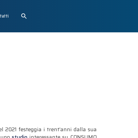
tatti
l 2021 festeggia i trent’anni dalla sua
, uno
studio
interessante su CONSUMO