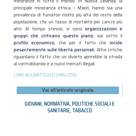
minoranze in tutto il mondo. In Nuova Zelanda, la
principale minoranza etnica, i Maori, hanno sia una
prevalenza di fumatori molto più alta del resto della
popolazione, che un tasso di mortalità per cancro più
alto. Al tempo stesso, vi sono
organizzazioni e
gruppi che criticano questo piano
, sia sotto il
profilo economico
, che per il fatto che
incide
pesantemente sulle libertà personali
. Altre critiche
riguardano il fatto che un divieto aprirebbe la strada
al contrabbando e a nuovi mercati illegali.
LINK ALL’ARTICOLO (INGLESE)
Vai all'articolo originale
GIOVANI
,
NORMATIVA
,
POLITICHE SOCIALI E
SANITARIE
,
TABACCO