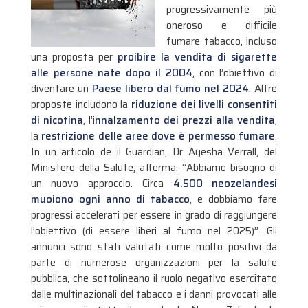
progressivamente più
oneroso e difficile
fumare tabacco, incluso
una proposta per
proibire la vendita di sigarette
alle persone nate dopo il 2004
, con l’obiettivo di
diventare un
Paese
libero dal fumo nel 2024
. Altre
proposte includono la
riduzione dei livelli consentiti
di nicotina
, l’i
nnalzamento dei prezzi alla vendita
,
la
restrizione delle aree dove è permesso fumare
.
In un articolo de il Guardian, Dr Ayesha Verrall, del
Ministero della Salute, afferma: “Abbiamo bisogno di
un nuovo approccio. Circa
4.500 neozelandesi
muoiono ogni anno di tabacco
, e dobbiamo fare
progressi accelerati per essere in grado di raggiungere
l’obiettivo (di essere liberi al fumo nel 2025)”. Gli
annunci sono stati valutati come molto positivi da
parte di numerose organizzazioni per la salute
pubblica, che sottolineano il ruolo negativo esercitato
dalle multinazionali del tabacco e i danni provocati alle