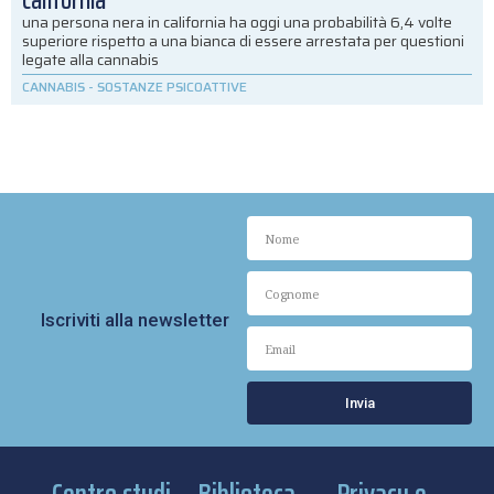
california
una persona nera in california ha oggi una probabilità 6,4 volte
superiore rispetto a una bianca di essere arrestata per questioni
legate alla cannabis
CANNABIS
-
SOSTANZE PSICOATTIVE
Iscriviti alla newsletter
Invia
Centro studi
Biblioteca
Privacy e