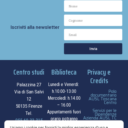
Iscriviti alla newsletter
Invia
Centro studi
Biblioteca
Privacy e
Credits
Palazzina 27
Lunedì e Venerdì:
Polo
h.10.00-13.00
Via di San Salvi
documentario
Mercoledì: h.14.00
AUSL Toscana
12
Centro
– 16.00
50135 Firenze
Servizi per le
Appuntamenti fuori
Tel.
Dipendenze
Azienda AUSL TC
orario potranno
055.69.33.315
essere
privacy e cookie
Usiamo i cookie per fornirti la miglior esperienza d'uso e