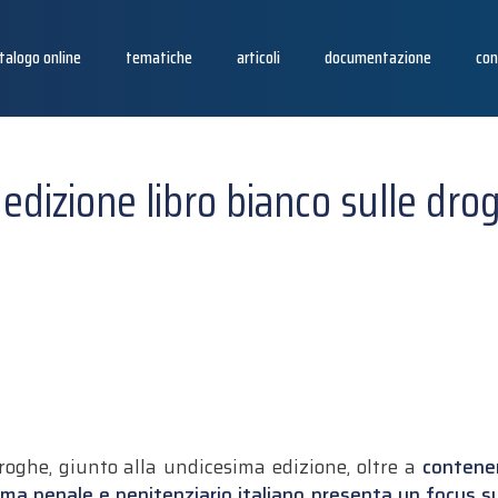
talogo online
tematiche
articoli
documentazione
con
° edizione libro bianco sulle dro
droghe, giunto alla undicesima edizione, oltre a
contenere
ema penale e penitenziario italiano presenta un focus su