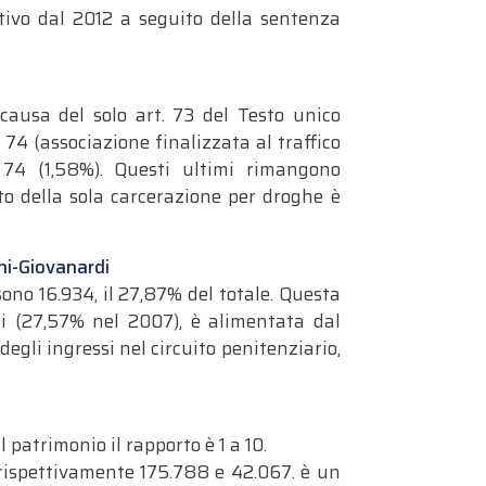
ttivo dal 2012 a seguito della sentenza
causa del solo art. 73 del Testo unico
 74 (associazione finalizzata al traffico
. 74 (1,58%). Questi ultimi rimangono
to della sola carcerazione per droghe è
ini-Giovanardi
 sono 16.934, il 27,87% del totale. Questa
di (27,57% nel 2007), è alimentata dal
egli ingressi nel circuito penitenziario,
 patrimonio il rapporto è 1 a 10.
 rispettivamente 175.788 e 42.067. è un