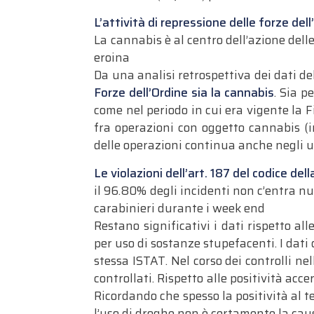
L’attività di repressione delle forze dell
La cannabis è al centro dell’azione delle
eroina
Da una analisi retrospettiva dei dati de
Forze dell’Ordine sia la cannabis
. Sia p
come nel periodo in cui era vigente la Fi
fra operazioni con oggetto cannabis (i
delle operazioni continua anche negli u
Le violazioni dell’art. 187 del codice del
il 96.80% degli incidenti non c’entra nul
carabinieri durante i week end
Restano significativi i dati rispetto all
per uso di sostanze stupefacenti. I dati
stessa ISTAT. Nel corso dei controlli ne
controllati. Rispetto alle positività acc
Ricordando che spesso la positività al t
l’uso di droghe non è certamente la causa