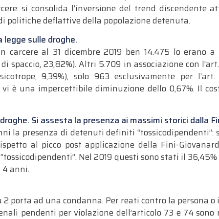
rcere: si consolida l’inversione del trend discendente a
i politiche deflattive della popolazione detenuta.
a legge sulle droghe.
in carcere al 31 dicembre 2019 ben 14.475 lo erano a 
i spaccio, 23,82%). Altri 5.709 in associazione con l’art.
psicotrope, 9,39%), solo 963 esclusivamente per l’art
 vi è una impercettibile diminuzione dello 0,67%. Il cos
 droghe. Si assesta la presenza ai massimi storici dalla F
 anni la presenza di detenuti definiti “tossicodipendenti”:
spetto al picco post applicazione della Fini-Giovanar
“tossicodipendenti”. Nel 2019 questi sono stati il 36,45% d
 4 anni.
su 2 porta ad una condanna. Per reati contro la persona o il
enali pendenti per violazione dell’articolo 73 e 74 sono