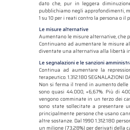
dato che, pur in leggera diminuzione
pubblichiamo negli approfondimenti, m
1 su 10 per i reati contro la persona o il
Le misure alternative
Aumentano le misure alternative, che pe
Continuano ad aumentare le misure alt
diventate una alternativa alla libertà i
Le segnalazioni e le sanzioni amministra
Continua ad aumentare la repressio
terapeutico. 1.312.180 SEGNALAZIONI D
Non si ferma il trend in aumento delle 
sono quasi 44.000, +6,67%. Più di 400
vengono comminate in un terzo dei casi
sono state sollecitate a presentare 
principalmente persone che usano cannab
altre sostanze. Dal 1990 1.312.180 pers
un milione (73,28%) per derivati della c