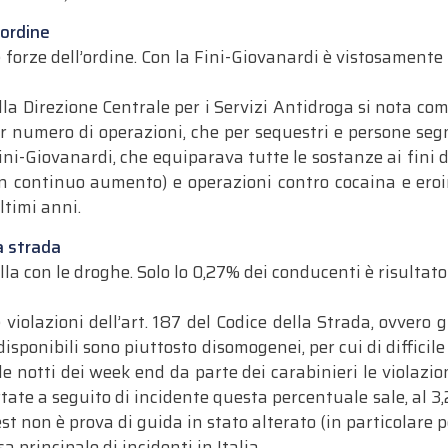
’ordine
 forze dell’ordine. Con la Fini-Giovanardi è vistosamente 
lla Direzione Centrale per i Servizi Antidroga si nota co
er numero di operazioni, che per sequestri e persone segn
ni-Giovanardi, che equiparava tutte le sostanze ai fini de
n continuo aumento) e operazioni contro cocaina e eroi
ltimi anni.
la strada
la con le droghe. Solo lo 0,27% dei conducenti è risultato
e violazioni dell’art. 187 del Codice della Strada, ovvero 
 disponibili sono piuttosto disomogenei, per cui di diffici
lle notti dei week end da parte dei carabinieri le violaz
ertate a seguito di incidente questa percentuale sale, al 3
est non è prova di guida in stato alterato (in particolare
 principale di incidenti in Italia.