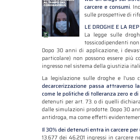
carcere e consumi
. In
sulle prospettive di ri
LE DROGHE E LA REPRES
La legge sulle drogh
tossicodipendenti non 
Dopo 30 anni di applicazione, i devasta
particolare) non possono essere più con
ingresso nel sistema della giustizia ital
La legislazione sulle droghe e l’uso 
decarcerizzazione passa attraverso la
come le politiche di tolleranza zero e di
detenuti per art. 73. o di quelli dichi
dalle simulazioni prodotte. Dopo 30 ann
antidroga, ma come effetti evidentemen
Il 30% dei detenuti entra in carcere per
13.677 dei 46.201 ingressi in carcere n