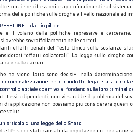
oltre contiene riflessioni e approfondimenti sul sistema 
forma delle politiche sulle droghe a livello nazionale ed i
SIONE. I dati in pillole
e è il volano delle politiche repressive e carcerarie
si avrebbe sovraffollamento nelle carceri.
nti effetti penali del Testo Unico sulle sostanze stupe
siderati “effetti collaterali”. La legge sulle droghe co
iana e nelle carceri.
che ne viene fatto sono decisivi nella determinazione
 decriminalizzazione delle condotte legate alla circola
 controllo sociale coattivo si fondano sulla loro criminali
arati tossicodipendenti, non vi sarebbe il problema del so
i di applicazione non possiamo più considerare questi com
te voluti.
 un articolo di una legge dello Stato
el 2019 sono stati causati da imputazioni o condanne sul