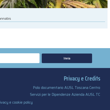
cannabis
Invia
Privacy e Credits
Polo documentario AUSL Toscana Centro
Servizi per le Dipendenze Azienda AUSL TC
ivacy e cookie policy