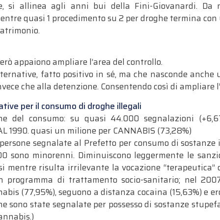
, si allinea agli anni bui della Fini-Giovanardi. D
entre quasi 1 procedimento su 2 per droghe termina con
 patrimonio.
rò appaiono ampliare l’area del controllo.
ernative, fatto positivo in sé, ma che nasconde anche
nvece che alla detenzione. Consentendo così di ampliare l’
tive per il consumo di droghe illegali
ne del consumo: su quasi 44.000 segnalazioni (+6,6
AL 1990. quasi un milione per CANNABIS (73,28%)
persone segnalate al Prefetto per consumo di sostanze il
0 sono minorenni. Diminuiscono leggermente le sanzio
 mentre risulta irrilevante la vocazione “terapeutica” d
un programma di trattamento socio-sanitario; nel 2007
is (77,95%), seguono a distanza cocaina (15,63%) e eroi
one sono state segnalate per possesso di sostanze stupef
annabis.)