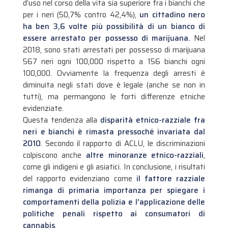
d’uso nel corso della vita sia superiore fra i bianchi che
per i neri (50,7% contro 42,4%),
un cittadino nero
ha ben 3,6 volte più possibilità di un bianco di
essere arrestato per possesso di marijuana.
Nel
2018, sono stati arrestati per possesso di marijuana
567 neri ogni 100,000 rispetto a 156 bianchi ogni
100,000. Ovviamente la frequenza degli arresti è
diminuita negli stati dove è legale (anche se non in
tutti), ma permangono le forti differenze etniche
evidenziate.
Questa tendenza alla
disparità etnico-razziale fra
neri e bianchi è rimasta pressoché invariata dal
2010
. Secondo il rapporto di ACLU, le discriminazioni
colpiscono anche
altre minoranze etnico-razziali
,
come gli indigeni e gli asiatici. In conclusione, i risultati
del rapporto evidenziano come
il fattore razziale
rimanga di primaria importanza per spiegare i
comportamenti della polizia e l’applicazione delle
politiche penali rispetto ai consumatori di
cannabis
.