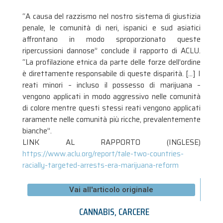
“A causa del razzismo nel nostro sistema di giustizia
penale, le comunità di neri, ispanici e sud asiatici
affrontano in modo sproporzionato queste
ripercussioni dannose” conclude il rapporto di ACLU.
“La profilazione etnica da parte delle forze dell’ordine
è direttamente responsabile di queste disparità. […] I
reati minori – incluso il possesso di marijuana –
vengono applicati in modo aggressivo nelle comunità
di colore mentre questi stessi reati vengono applicati
raramente nelle comunità più ricche, prevalentemente
bianche”.
LINK AL RAPPORTO (INGLESE)
https://www.aclu.org/report/tale-two-countries-
racially-targeted-arrests-era-marijuana-reform
Vai all'articolo originale
CANNABIS
,
CARCERE