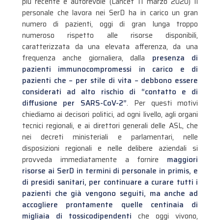
più recente e autorevole (Lancet 11 marzo 2020) Il
personale che lavora nei SerD ha in carico un gran
numero di pazienti, oggi di gran lunga troppo
numeroso rispetto alle risorse disponibili,
caratterizzata da una elevata afferenza, da una
frequenza anche giornaliera, dalla
presenza di
pazienti immunocompromessi in carico e di
pazienti che – per stile di vita – debbono essere
considerati ad alto rischio di “contatto e di
diffusione per SARS-CoV-2”
. Per questi motivi
chiediamo ai decisori politici, ad ogni livello, agli organi
tecnici regionali, e ai direttori generali delle ASL, che
nei decreti ministeriali e parlamentari, nelle
disposizioni regionali e nelle delibere aziendali si
provveda immediatamente a fornire
maggiori
risorse ai SerD in termini di personale in primis, e
di presidi sanitari, per continuare a curare tutti i
pazienti che già vengono seguiti, ma anche ad
accogliere prontamente quelle centinaia di
migliaia di tossicodipendenti
che oggi vivono,