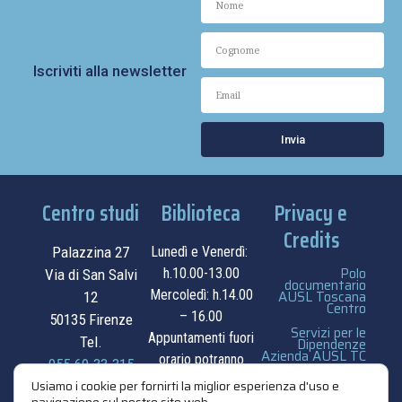
Iscriviti alla newsletter
Invia
Centro studi
Biblioteca
Privacy e
Credits
Palazzina 27
Lunedì e Venerdì:
Polo
h.10.00-13.00
Via di San Salvi
documentario
Mercoledì: h.14.00
AUSL Toscana
12
Centro
– 16.00
50135 Firenze
Servizi per le
Appuntamenti fuori
Tel.
Dipendenze
Azienda AUSL TC
orario potranno
055.69.33.315
essere
privacy e cookie
Usiamo i cookie per fornirti la miglior esperienza d'uso e
contatti