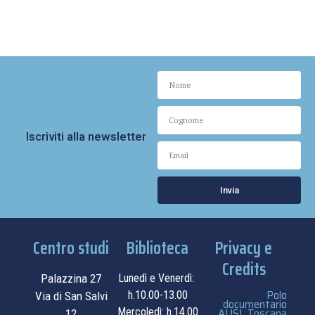
Iscriviti alla newsletter
Invia
Centro studi
Biblioteca
Privacy e
Credits
Palazzina 27
Lunedì e Venerdì:
Polo
h.10.00-13.00
Via di San Salvi
documentario
Mercoledì: h.14.00
AUSL Toscana
12