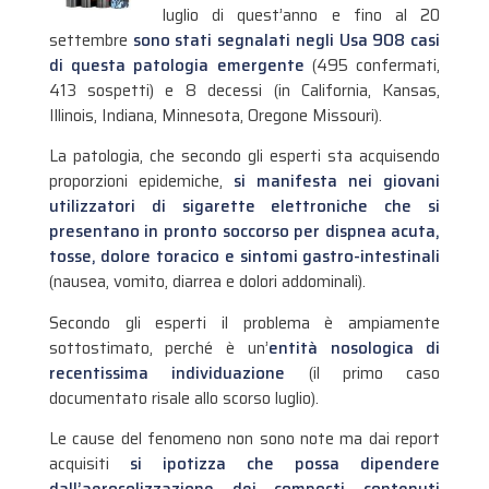
luglio di quest’anno e fino al 20
settembre
sono stati segnalati negli Usa 908 casi
di questa patologia emergente
(495 confermati,
413 sospetti) e 8 decessi (in California, Kansas,
Illinois, Indiana, Minnesota, Oregone Missouri).
La patologia, che secondo gli esperti sta acquisendo
proporzioni epidemiche,
si manifesta nei giovani
utilizzatori di sigarette elettroniche
che si
presentano in pronto soccorso per dispnea acuta,
tosse, dolore toracico e sintomi gastro-intestinali
(nausea, vomito, diarrea e dolori addominali).
Secondo gli esperti il problema è ampiamente
sottostimato, perché è un’
entità nosologica di
recentissima individuazione
(il primo caso
documentato risale allo scorso luglio).
Le cause del fenomeno non sono note ma dai report
acquisiti
si ipotizza che possa dipendere
dall’aerosolizzazione dei composti contenuti