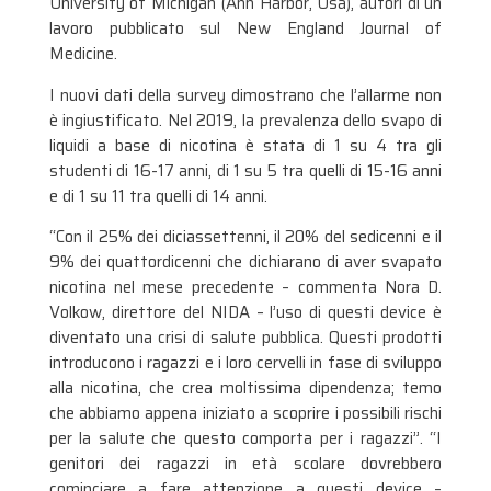
University of Michigan (Ann Harbor, Usa), autori di un
lavoro pubblicato sul New England Journal of
Medicine.
I nuovi dati della survey dimostrano che l’allarme non
è ingiustificato. Nel 2019, la prevalenza dello svapo di
liquidi a base di nicotina è stata di 1 su 4 tra gli
studenti di 16-17 anni, di 1 su 5 tra quelli di 15-16 anni
e di 1 su 11 tra quelli di 14 anni.
“Con il 25% dei diciassettenni, il 20% del sedicenni e il
9% dei quattordicenni che dichiarano di aver svapato
nicotina nel mese precedente – commenta Nora D.
Volkow, direttore del NIDA – l’uso di questi device è
diventato una crisi di salute pubblica. Questi prodotti
introducono i ragazzi e i loro cervelli in fase di sviluppo
alla nicotina, che crea moltissima dipendenza; temo
che abbiamo appena iniziato a scoprire i possibili rischi
per la salute che questo comporta per i ragazzi”. “I
genitori dei ragazzi in età scolare dovrebbero
cominciare a fare attenzione a questi device –