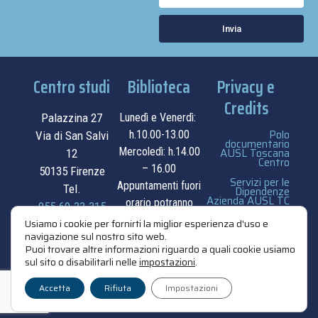
Invia
Centro studi
Biblioteca
Privacy e
Credits
Palazzina 27
Lunedì e Venerdì:
Polo
h.10.00-13.00
Via di San Salvi
documentario
Mercoledì: h.14.00
AUSL Toscana
12
Centro
– 16.00
50135 Firenze
Servizi per le
Appuntamenti fuori
Tel.
Dipendenze
Azienda AUSL TC
orario potranno
055.69.33.315
essere
privacy e cookie
Usiamo i cookie per fornirti la miglior esperienza d'uso e
navigazione sul nostro sito web.
contatti
concordati su
policy
Puoi trovare altre informazioni riguardo a quali cookie usiamo
appuntamento.
sul sito o disabilitarli nelle
impostazioni
.
credits
contatti
Accetta
Rifiuta
Impostazioni