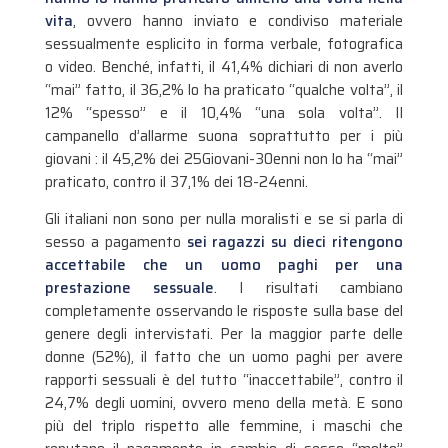
vita
, ovvero hanno inviato e condiviso materiale
sessualmente esplicito in forma verbale, fotografica
o video. Benché, infatti, il 41,4% dichiari di non averlo
“mai” fatto, il 36,2% lo ha praticato “qualche volta”, il
12% “spesso” e il 10,4% “una sola volta”. Il
campanello d’allarme suona soprattutto per i più
giovani : il 45,2% dei 25Giovani-30enni non lo ha “mai”
praticato, contro il 37,1% dei 18-24enni.
Gli italiani non sono per nulla moralisti e se si parla di
sesso a pagamento
sei ragazzi su dieci ritengono
accettabile che un uomo paghi per una
prestazione sessuale
. I risultati cambiano
completamente osservando le risposte sulla base del
genere degli intervistati. Per la maggior parte delle
donne (52%), il fatto che un uomo paghi per avere
rapporti sessuali è del tutto “inaccettabile”, contro il
24,7% degli uomini, ovvero meno della metà. E sono
più del triplo rispetto alle femmine, i maschi che