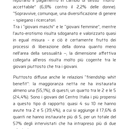
reputano il pagamento in cambio di sesso “molto”
accettabile” (6,8% contro il 2,2% delle donne).
“Sopravvive, comunque, una diversificazione di genere
– spiegano i ricercatori.
Tra i “giovani maschi” e le “giovani femmine”, mentre
l’auto-erotismo risulta sdoganato e valorizzato quasi
in egual misura – e ciò è certamente frutto dei
processi di liberazione della donna quanto meno
nell’area della sessualità ‒, la dimensione affettiva
collegata all’eros risulta molto più cogente tra le
giovani piuttosto che tra i giovani.
Piuttosto diffuse anche le relazioni “friendship whit
benefit”: la maggioranza netta ne ha instaurata
almeno una (55,1%); di questi, un quarto tra le 2 e le 5
(24,4%). Sono i giovani del Centro Italia i più propensi
a questo tipo di rapporto: quasi 4 su 10 ne hanno
avute tra 2 e 5 (39,4%), a cui si aggiunge il 17,6% di
quanti ne hanno instaurate più di 5, per un totale del
57% degli intervistati che ha intrapreso più di due