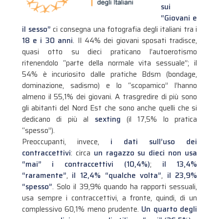
sui
“Giovani e
il sesso”
ci consegna una fotografia degli italiani tra i
18 e i 30 anni
. Il 44% dei giovani sposati tradisce,
quasi otto su dieci praticano l’autoerotismo
ritenendolo “parte della normale vita sessuale”; il
54% è incuriosito dalle pratiche Bdsm (bondage,
dominazione, sadismo) e lo “scopamico” l’hanno
almeno il 55,1% dei giovani. A trasgredire di più sono
gli abitanti del Nord Est che sono anche quelli che si
dedicano di più al
sexting
(il 17,5% lo pratica
“spesso”).
Preoccupanti, invece,
i dati sull’uso dei
contraccettivi
: circa
un ragazzo su dieci non usa
“mai” i contraccettivi (10,4%)
;
il 13,4%
“raramente”
,
il 12,4% “qualche volta”
,
il 23,9%
“spesso”
. Solo il 39,9% quando ha rapporti sessuali,
usa sempre i contraccettivi, a fronte, quindi, di un
complessivo 60,1% meno prudente.
Un quarto degli