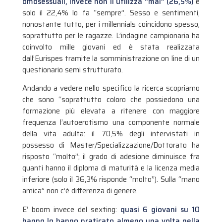
omosessuali, invece non li utilizza “mai” (26,5%)
e
solo il 22,4% lo fa “sempre”. Sesso e sentimenti,
nonostante tutto, per i millennials coincidono spesso,
soprattutto per le ragazze. L’indagine campionaria ha
coinvolto mille giovani ed è stata realizzata
dall’Eurispes tramite la somministrazione on line di un
questionario semi strutturato.
Andando a vedere nello specifico la ricerca scopriamo
che sono “soprattutto coloro che possiedono una
formazione più elevata a ritenere con maggiore
frequenza l’autoerotismo una componente normale
della vita adulta: il 70,5% degli intervistati in
possesso di Master/Specializzazione/Dottorato ha
risposto “molto”; il grado di adesione diminuisce fra
quanti hanno il diploma di maturità e la licenza media
inferiore (solo il 36,3% risponde “molto”). Sulla “mano
amica” non c’è differenza di genere.
E’ boom invece del sexting:
quasi 6 giovani su 10
hanno lo hanno praticato almeno una volta nella