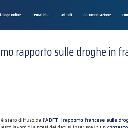
talogo online
tematiche
articoli
documentazione
con
imo rapporto sulle droghe in fr
 stato diffuso dall’
ADFT il rapporto francese sulle dr
esto lavoro di sintesi dei dati si inserisce in un
contesto