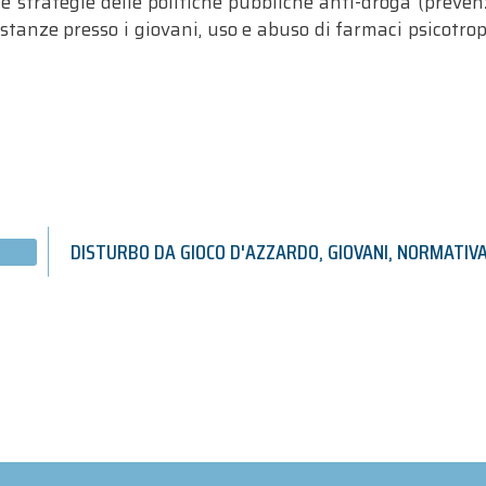
 le strategie delle politiche pubbliche anti-droga (preve
stanze presso i giovani, uso e abuso di farmaci psicotropi,
DISTURBO DA GIOCO D'AZZARDO
,
GIOVANI
,
NORMATIV