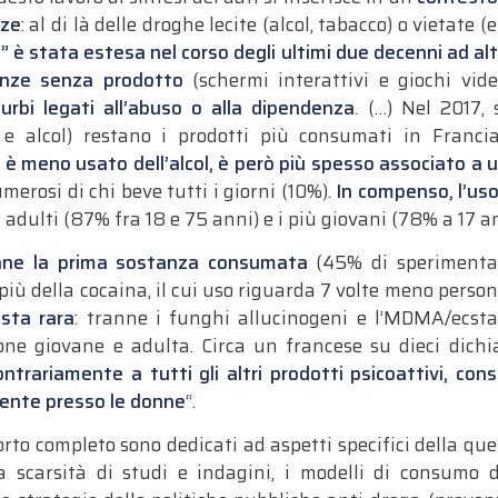
nze
: al di là delle droghe lecite (alcol, tabacco) o vietate 
” è stata estesa nel corso degli ultimi due decenni ad a
nze senza prodotto
(schermi interattivi e giochi vide
urbi legati all’abuso o alla dipendenza
.
(…) Nel 2017, 
 e alcol) restano i prodotti più consumati in Francia
o è meno usato dell’alcol, è però più spesso associato a 
umerosi di chi beve tutti i giorni (10%).
In compenso, l’uso
li adulti (87% fra 18 e 75 anni) e i più giovani (78% a 17 an
imane la prima sostanza consumata
(45% di sperimentazi
iù della cocaina, il cui uso riguarda 7 volte meno persone
esta rara
: tranne i funghi allucinogeni e l’MDMA/ecsta
ne giovane e adulta. Circa un francese su dieci dichi
ontrariamente a tutti gli altri prodotti psicoattivi, con
uente presso le donne
“.
apporto completo sono dedicati ad aspetti specifici della q
a scarsità di studi e indagini, i modelli di consumo del