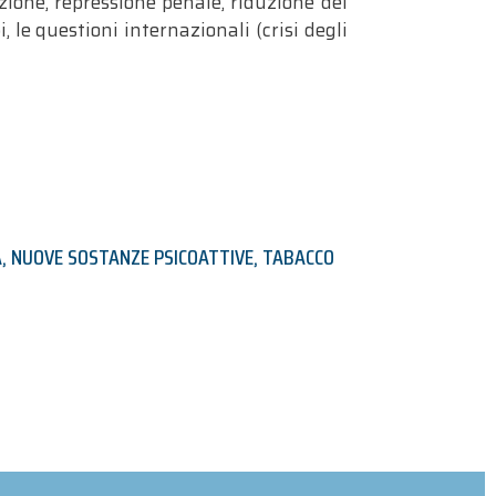
nzione, repressione penale, riduzione dei
 le questioni internazionali (crisi degli
A
,
NUOVE SOSTANZE PSICOATTIVE
,
TABACCO