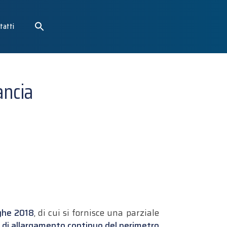
tatti
ancia
oghe 2018
, di cui si fornisce una parziale
 di allargamento continuo del perimetro