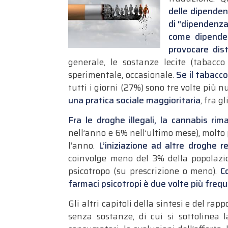
delle dipende
di “dipendenza
come dipende
provocare dist
generale, le sostanze lecite (tabacco
sperimentale, occasionale.
Se il tabacc
tutti i giorni (27%) sono tre volte più n
una pratica sociale maggioritaria
, fra g
Fra le droghe illegali, la cannabis r
nell’anno e 6% nell’ultimo mese), molto p
l’anno.
L’iniziazione ad altre droghe r
coinvolge meno del 3% della popolazio
psicotropo (su prescrizione o meno).
C
farmaci psicotropi è due volte più freq
Gli altri capitoli della sintesi e del r
senza sostanze, di cui si sottolinea l