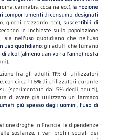
(eroina, cannabis, cocaina ecc),
la nozione
ltri comportamenti di consumo
,
designati
o, giochi d’azzardo ecc),
suscettibili di
secondo le inchieste sulla popolazione
, sia nell’uso quotidiano che nell’uso
un uso quotidiano
: gli adulti che fumano
 di alcol (almeno uan volta l’anno) resta
ni).
one fra gli adulti, 11% di utilizzatori
, con circa l’1.6% di utilizzatori durante
sy (sperimentate dal 5% degli adulti),
ara di avere già utilizzato un farmaco
sumati più spesso dagli uomini, l’uso di
uestione droghe in Francia: le dipendenze
le sostanze, i vari profili sociali dei