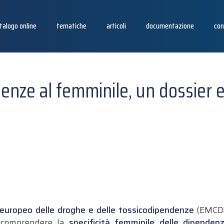
talogo online
tematiche
articoli
documentazione
con
enze al femminile, un dossier
europeo delle droghe e delle tossicodipendenze
(EMCDDA
r comprendere la
specificità femminile delle dipende