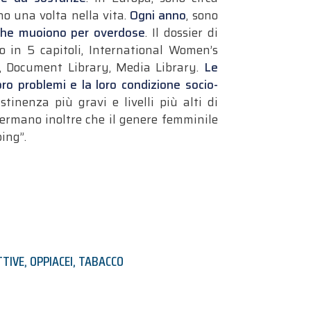
o una volta nella vita.
Ogni anno
, sono
che muoiono per overdose
.
Il dossier di
iso in 5 capitoli, International Women’s
l, Document Library, Media Library.
Le
ro problemi e la loro condizione socio-
tinenza più gravi e livelli più alti di
nfermano inoltre che il genere femminile
ing”.
TTIVE
,
OPPIACEI
,
TABACCO