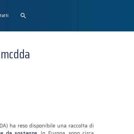
tatti
 emcdda
) ha reso disponibile una raccolta di
nze da sostanze
. In Europa, sono circa