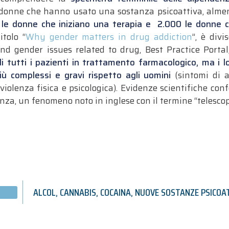
donne che hanno usato una sostanza psicoattiva, almen
 le donne che iniziano una terapia e 2.000 le donne 
tolo “
Why gender matters in drug addiction
”, è div
d gender issues related to drug, Best Practice Porta
tutti i pazienti in trattamento farmacologico, ma i lo
più complessi e gravi rispetto agli uomini
(sintomi di as
violenza fisica e psicologica). Evidenze scientifiche co
za, un fenomeno noto in inglese con il termine “telescop
ALCOL
,
CANNABIS
,
COCAINA
,
NUOVE SOSTANZE PSICOA