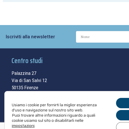
Iscriviti alla newsletter
Centro studi
Palazzina 27
Via di San Salvi 12
50135 Firenze
Tel.
055.69.33.315
Usiamo i cookie per fornirti la miglior esperienza
contatti
d'uso e navigazione sul nostro sito web.
Puoi trovare altre informazioni riguardo a quali
cookie usiamo sul sito o disabilitarli nelle
impostazioni
.