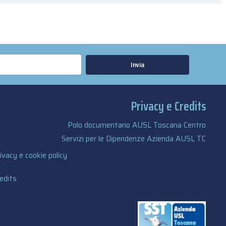
Invia
Privacy e Credits
Polo documentario AUSL Toscana Centro
Servizi per le Dipendenze Azienda AUSL TC
ivacy e cookie policy
edits