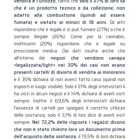
vendita e l’utilizzo
, tanto che
solo il 27% di loro sa
che è un prodotto tecnico e da collezione, non
adatto alla combustione (quindi ad essere
fumata) e vietato ai minori di 18 anni.
Gli altri
rispondono che è legale e si può fumare (27%) o che è
sempre illegale (26%). Come per la cannabis,
moltissimi (20%) rispondono che è legale su
prescrizione medica. Dai dati risulta anche che
all’interno dei
negozi che vendono canapa
«legalizzata/light» nel 30% dei casi non erano
presenti cartelli di divieto di vendita ai minorenni
e il 35% dichiara di non averci fatto caso (quindi non
esposti in luogo visibile). Solo il 21% degli intervistati li
ha visti in alcuni negozi e il 14% dichiara di averli visti
sempre. Inoltre: il 69,6% degli intervistati dichiara
l’assenza di cartelli per spiegare il corretto utilizzo
della sostanza; solo il 3,1% di loro dice di averli visti
sempre.
Nel 72,2% delle risposte i ragazzi dicono
che non è stato chiesto loro un documento prima
dell’acquisto della sostanza
; il 19,5% di loro dichiara