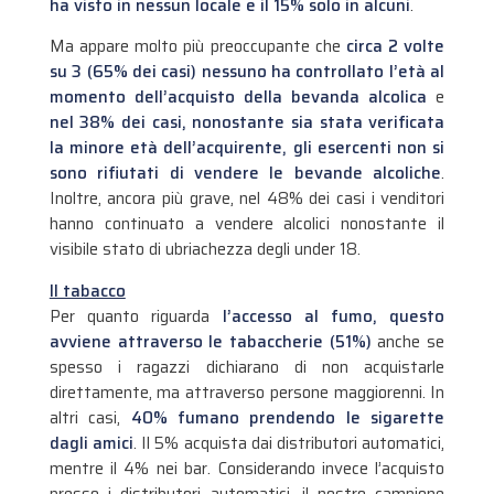
ha visto in nessun locale e il 15% solo in alcuni
.
Ma appare molto più preoccupante che
circa 2 volte
su 3 (65% dei casi) nessuno ha controllato l’età al
momento dell’acquisto della bevanda alcolica
e
nel 38% dei casi, nonostante sia stata verificata
la minore età dell’acquirente, gli esercenti non si
sono rifiutati di vendere le bevande alcoliche
.
Inoltre, ancora più grave, nel 48% dei casi i venditori
hanno continuato a vendere alcolici nonostante il
visibile stato di ubriachezza degli under 18.
Il tabacco
Per quanto riguarda
l’accesso al fumo, questo
avviene attraverso le tabaccherie (51%)
anche se
spesso i ragazzi dichiarano di non acquistarle
direttamente, ma attraverso persone maggiorenni. In
altri casi,
40% fumano prendendo le sigarette
dagli amici
. Il 5% acquista dai distributori automatici,
mentre il 4% nei bar. Considerando invece l’acquisto
presso i distributori automatici, il nostro campione