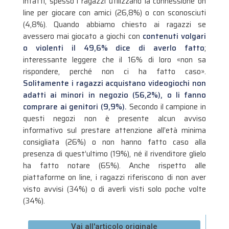
infatti, spesso i ragazzi utilizzano la connessione on
line per giocare con amici (26,8%) o con sconosciuti
(4,8%). Quando abbiamo chiesto ai ragazzi se
avessero mai giocato a giochi con
contenuti volgari
o violenti il 49,6% dice di averlo fatto
;
interessante leggere che il 16% di loro «non sa
rispondere, perché non ci ha fatto caso».
Solitamente i ragazzi acquistano videogiochi non
adatti ai minori in negozio (56,2%), o li fanno
comprare ai genitori (9,9%).
Secondo il campione in
questi negozi non è presente alcun avviso
informativo sul prestare attenzione all’età minima
consigliata (26%) o non hanno fatto caso alla
presenza di quest’ultimo (19%), né il rivenditore glielo
ha fatto notare (65%). Anche rispetto alle
piattaforme on line, i ragazzi riferiscono di non aver
visto avvisi (34%) o di averli visti solo poche volte
(34%).
Vai all'articolo originale