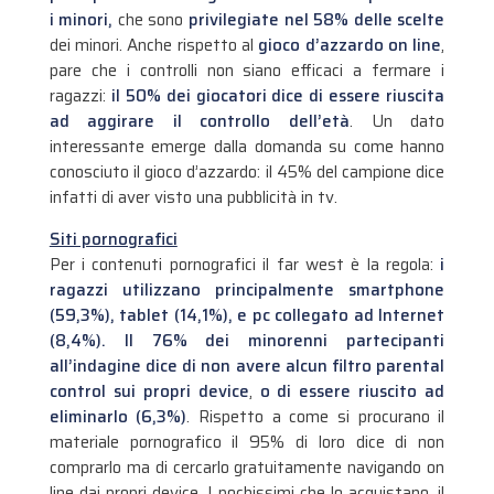
i minori,
che sono
privilegiate nel 58% delle scelte
dei minori. Anche rispetto al
gioco d’azzardo on line
,
pare che i controlli non siano efficaci a fermare i
ragazzi:
il 50% dei giocatori dice di essere riuscita
ad aggirare il controllo dell’età
. Un dato
interessante emerge dalla domanda su come hanno
conosciuto il gioco d’azzardo: il 45% del campione dice
infatti di aver visto una pubblicità in tv.
Siti pornografici
Per i contenuti pornografici il far west è la regola:
i
ragazzi utilizzano principalmente smartphone
(59,3%), tablet (14,1%), e pc collegato ad Internet
(8,4%).
Il 76% dei minorenni partecipanti
all’indagine dice di non avere alcun filtro parental
control sui propri device
,
o di essere riuscito ad
eliminarlo (6,3%)
. Rispetto a come si procurano il
materiale pornografico il 95% di loro dice di non
comprarlo ma di cercarlo gratuitamente navigando on
line dai propri device. I pochissimi che lo acquistano, il