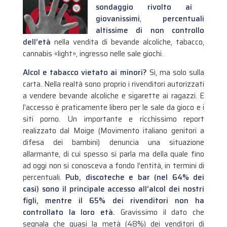
sondaggio rivolto ai
giovanissimi
,
percentuali
altissime di non controllo
dell’età
nella vendita di bevande alcoliche, tabacco,
cannabis «light», ingresso nelle sale giochi.
Alcol e tabacco vietato ai minori?
Sì, ma solo sulla
carta. Nella realtà sono proprio i rivenditori autorizzati
a vendere bevande alcoliche e sigarette ai ragazzi. E
l’accesso è praticamente libero per le sale da gioco e i
siti porno. Un importante e ricchissimo report
realizzato dal Moige (Movimento italiano genitori a
difesa dei bambini) denuncia una situazione
allarmante, di cui spesso si parla ma della quale fino
ad oggi non si conosceva a fondo l’entità, in termini di
percentuali.
Pub, discoteche e bar (nel 64% dei
casi) sono il principale accesso all’alcol dei nostri
figli, mentre il 65% dei rivenditori non ha
controllato la loro età.
Gravissimo il dato che
segnala che quasi la metà (48%) dei venditori di