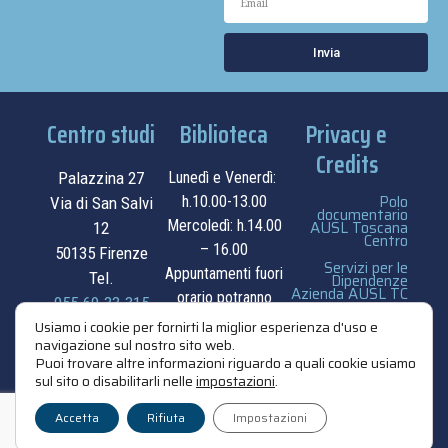
Invia
Centro studi
Biblioteca
Privacy e
Credits
Palazzina 27
Lunedì e Venerdì:
Polo
h.10.00-13.00
Via di San Salvi
documentario
Mercoledì: h.14.00
AUSL Toscana
12
Centro
– 16.00
50135 Firenze
Servizi per le
Appuntamenti fuori
Tel.
Dipendenze
Azienda AUSL TC
orario potranno
055.69.33.315
essere
privacy e cookie
Usiamo i cookie per fornirti la miglior esperienza d'uso e
navigazione sul nostro sito web.
contatti
concordati su
policy
Puoi trovare altre informazioni riguardo a quali cookie usiamo
appuntamento.
sul sito o disabilitarli nelle
impostazioni
.
credits
contatti
Accetta
Rifiuta
Impostazioni