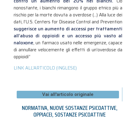
contro un aumento del 20% nei bianchi.
Ciò
nonostante, i bianchi rimangono il gruppo etnico più a
rischio per la morte dovuta a overdose (…) Alla luce dei
dati, l’U.S. Centers for Disease Control and Prevention
suggerisce un aumento di accessi per trattamenti
all’abuso di oppioidi e un accesso più vasto al
naloxone
, un farmaco usato nelle emergenze, capace
di annullare velocemente gli effetti di un’overdose da
oppioidi”
LINK ALL’ARTICOLO (INGLESE)
Vai all'articolo originale
NORMATIVA
,
NUOVE SOSTANZE PSICOATTIVE
,
OPPIACEI
,
SOSTANZE PSICOATTIVE