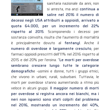
sanitaria nazionale da anni, non
si arresta, ma anzi
continua a
salire nel 2016 il numero di
decessi negli USA attribuiti a oppioidi, arrivato a
quota 64.000, per un incremento del 22%
rispetto al 2015
.
Scomponendo i decessi per
sostanza coinvolta, risulta che l’aumento di mortalità
è principalmente dovuto al
fentanyl
. Anche il
numero di overdose è largamente cresciuto
, per
farmaci oppioidi prescritti dell’11% nel 2016 rispetto al
2015 e del 20% per l’eroina. “
Le morti per overdose
sembrano crescere lungo tutte le categorie
demografich
e -uomini e donne, tutti i gruppi etnici,
che vivono in urbani, rurali, suburbani. Tuttavia, le
morti per overdose stanno aumentando a ritmo più
veloce in alcuni gruppi.
Il maggior numero di morti
per overdose si registra ancora nei bianchi, ma i
neri non ispanici sono stati colpiti dal problema
nel 2016, mostrando un incremento del 40%,