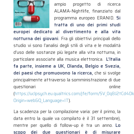
ampio progetto di ricerca
ALAMA-Nightlife, finanziato dal
programma europeo ERANID.
Si
tratta di uno dei primi studi
europei dedicato al divertimento e alla vita
notturna dei giovani
.
Fra gli obiettivi principali dello
studio vi sono l’analisi degli stili di vita e le modalità
d’uso delle sostanze più legate alla vita notturna, in
particolare associate alla musica elettronica.
L’Italia
fa parte, insieme a UK, Olanda, Belgio e Svezia,
dei paesi che promuovono la ricerca,
che si svolge
principalmente attraverso la somministrazione di due
questionari online
(
https://uclpsych.eu.qualtrics.com/jfe/form/SV_0q8J2tCd4D
Origin=web&Q_Language=IT
).
La scadenza per la compilazione varia: per il primo, la
data entro la quale va compilato è il 31 settembre),
mentre per quello di follow-up è tra un anno.
Lo
scopo dei due questionari è di misurare