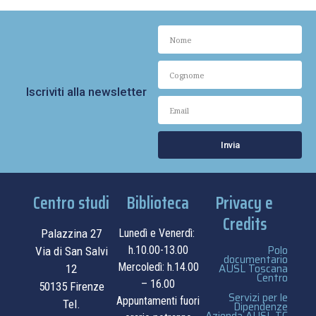
Iscriviti alla newsletter
Invia
Centro studi
Biblioteca
Privacy e
Credits
Palazzina 27
Lunedì e Venerdì:
Polo
h.10.00-13.00
Via di San Salvi
documentario
Mercoledì: h.14.00
AUSL Toscana
12
Centro
– 16.00
50135 Firenze
Servizi per le
Appuntamenti fuori
Tel.
Dipendenze
Azienda AUSL TC