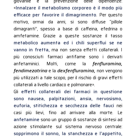
giovanile e la prevenzione delle dipendenze:
«
Innalzare il metabolismo corporeo è il modo più
efficace per favorire il dimagrimento
. Per questo
motivo, ormai da anni, si sono diffuse “pillole
dimagranti”, spesso a base di caffeina, efedrina o
amfetamine. Grazie a queste sostanze il tasso
metabolico aumenta ed i chili superflui se ne
vanno in fretta,
ma non senza effetti collaterali. I
più conosciuti farmaci antifame sono i derivati
anfetaminici. Molti, come la
fenfluramina,
fendimezatrina
e la
dexfenfluramina,
non vengono
più utilizzati a tale scopo, per il rischio di gravi effetti
collaterali a livello cardiaco e polmonare».
Gli
effetti collaterali dei farmaci in questione
sono nausea, palpitazioni, ansia, nervosismo,
euforia, stitichezza e secchezza delle fauci
nei
casi più lievi, fino ad arrivare alla morte. Le
anfetamine
sono un gruppo di sostanze di sintesi ad
azione stimolante sul sistema nervoso centrale:
sopprimono il sonno, la stanchezza e l’appetito,