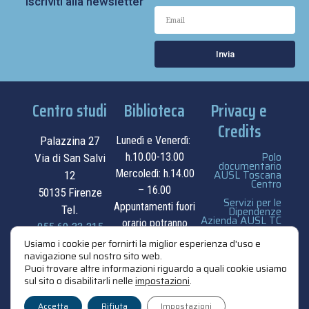
Iscriviti alla newsletter
Invia
Centro studi
Biblioteca
Privacy e
Credits
Palazzina 27
Lunedì e Venerdì:
Polo
h.10.00-13.00
Via di San Salvi
documentario
Mercoledì: h.14.00
AUSL Toscana
12
Centro
– 16.00
50135 Firenze
Servizi per le
Appuntamenti fuori
Tel.
Dipendenze
Azienda AUSL TC
orario potranno
055.69.33.315
essere
privacy e cookie
Usiamo i cookie per fornirti la miglior esperienza d'uso e
navigazione sul nostro sito web.
contatti
concordati su
policy
Puoi trovare altre informazioni riguardo a quali cookie usiamo
appuntamento.
sul sito o disabilitarli nelle
impostazioni
.
credits
contatti
Accetta
Rifiuta
Impostazioni