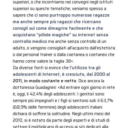
superiori, o che incontriamo nei convegni negli istituti
superiori su queste tematiche, veniamo spesso a
sapere che
ci sono purtroppo numerose ragazze
ma anche sempre più ragazzi che ricercano
consigli sul come dimagrire facilmente e che
acquistano “pillole magiche” su internet senza
controllo medico
ma anche senza controllo di un
adulto, o vengono consigliati all’acquisto dall’estetista
o dal personal trainer o dalla coetanea o coetaneo che
hanno come valore la taglia 38».
Da diverse fonti si evince che
l’utilizzo tra gli
adolescenti di Internet, è cresciuto, dal 2000 al
2011, in modo costante e netto
. Dice ancora la
dottoressa Guadagnini: «Ad entrare ogni giorno in rete
è, oggi, il 42,4% degli adolescenti. I genitori sono
sempre più impegnati e i figli si sentono soli: il 63,7%
(68,9% delle femmine) degli adolescenti italiani
dichiara di soffrire la solitudine. Negli ultimi mesi del
2010, si è notato da parte degli esperti e di studi di
settore il moltiplicarsi di accessi ai siti dedicati alla