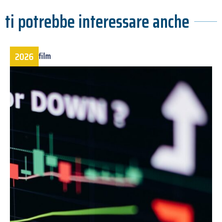
ti potrebbe interessare anche
2026
film