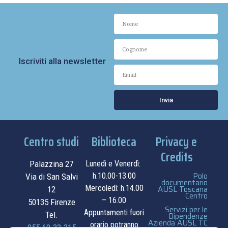
Iscriviti alla newsletter
Invia
Centro studi
Biblioteca
Privacy e
Credits
Palazzina 27
Lunedì e Venerdì:
Polo
h.10.00-13.00
Via di San Salvi
documentario
Mercoledì: h.14.00
AUSL Toscana
12
Centro
– 16.00
50135 Firenze
Servizi per le
Appuntamenti fuori
Tel.
Dipendenze
Azienda AUSL TC
orario potranno
055.69.33.315