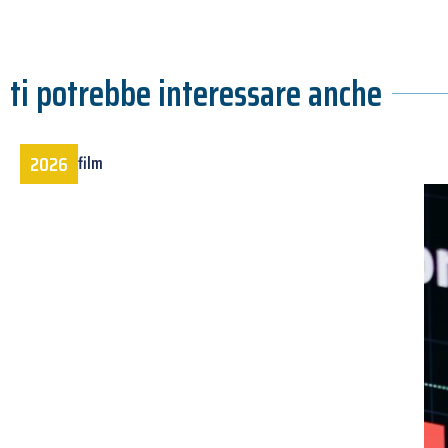
ti potrebbe interessare anche
2026
film