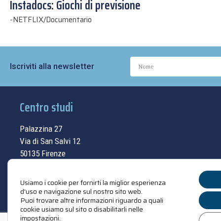
Instadocs: Giochi di previsione
-
NETFLIX/Documentario
Iscriviti alla newsletter
Centro studi
Palazzina 27
Via di San Salvi 12
50135 Firenze
Tel.
055.69.33.315
Usiamo i cookie per fornirti la miglior esperienza
contatti
d'uso e navigazione sul nostro sito web.
Puoi trovare altre informazioni riguardo a quali
cookie usiamo sul sito o disabilitarli nelle
impostazioni
.