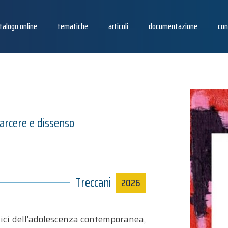
talogo online
tematiche
articoli
documentazione
con
carcere e dissenso
Treccani
2026
tici dell’adolescenza contemporanea,