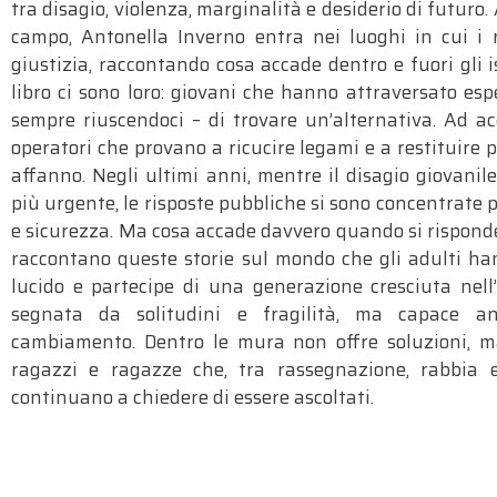
tra disagio, violenza, marginalità e desiderio di futuro. 
campo, Antonella Inverno entra nei luoghi in cui i 
giustizia, raccontando cosa accade dentro e fuori gli is
libro ci sono loro: giovani che hanno attraversato espe
sempre riuscendoci – di trovare un’alternativa. Ad ac
operatori che provano a ricucire legami e a restituire p
affanno. Negli ultimi anni, mentre il disagio giovani
più urgente, le risposte pubbliche si sono concentrate p
e sicurezza. Ma cosa accade davvero quando si risponde a
raccontano queste storie sul mondo che gli adulti han
lucido e partecipe di una generazione cresciuta nell’
segnata da solitudini e fragilità, ma capace anc
cambiamento. Dentro le mura non offre soluzioni, ma
ragazzi e ragazze che, tra rassegnazione, rabbia 
continuano a chiedere di essere ascoltati.