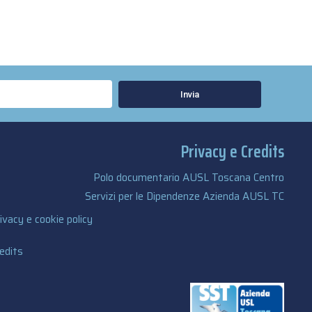
Invia
Privacy e Credits
Polo documentario AUSL Toscana Centro
Servizi per le Dipendenze Azienda AUSL TC
ivacy e cookie policy
edits