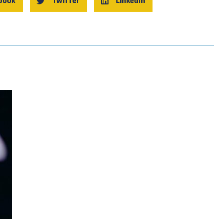
book
Twitter
LinkedIn