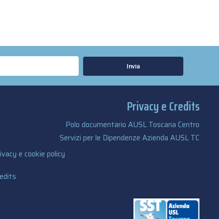
Invia
Privacy e Credits
Polo documentario AUSL Toscana Centro
Servizi per le Dipendenze Azienda AUSL TC
ivacy e cookie policy
edits