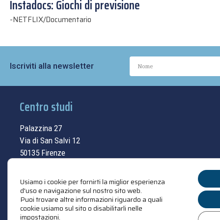
Instadocs: Giochi di previsione
-
NETFLIX/Documentario
Iscriviti alla newsletter
Centro studi
Palazzina 27
Via di San Salvi 12
50135 Firenze
Tel.
055.69.33.315
Usiamo i cookie per fornirti la miglior esperienza
contatti
d'uso e navigazione sul nostro sito web.
Puoi trovare altre informazioni riguardo a quali
cookie usiamo sul sito o disabilitarli nelle
impostazioni
.