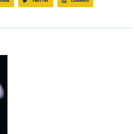
book
Twitter
LinkedIn