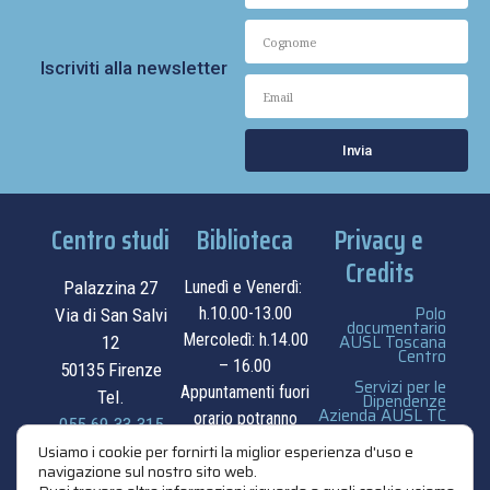
Iscriviti alla newsletter
Invia
Centro studi
Biblioteca
Privacy e
Credits
Palazzina 27
Lunedì e Venerdì:
Polo
h.10.00-13.00
Via di San Salvi
documentario
Mercoledì: h.14.00
AUSL Toscana
12
Centro
– 16.00
50135 Firenze
Servizi per le
Appuntamenti fuori
Tel.
Dipendenze
Azienda AUSL TC
orario potranno
055.69.33.315
essere
privacy e cookie
Usiamo i cookie per fornirti la miglior esperienza d'uso e
contatti
navigazione sul nostro sito web.
concordati su
policy