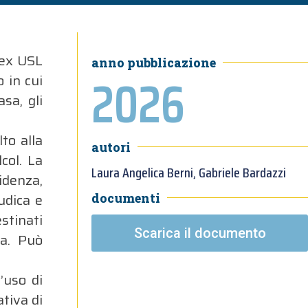
 ex USL
anno pubblicazione
2026
 in cui
sa, gli
to alla
autori
col. La
Laura Angelica Berni, Gabriele Bardazzi
idenza,
udica e
documenti
stinati
Scarica il documento
ta. Può
’uso di
ativa di