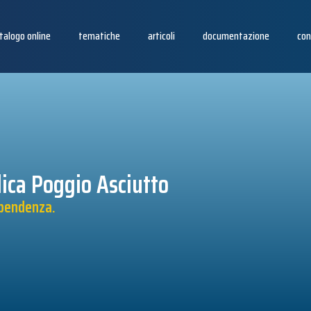
talogo online
tematiche
articoli
documentazione
con
ica Poggio Asciutto
ipendenza.