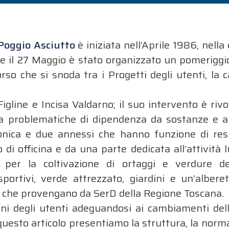
Poggio Asciutto
è iniziata nell’Aprile 1986, nella
e il 27 Maggio è stato organizzato un pomeriggio
o che si snoda tra i Progetti degli utenti, la ca
gline e Incisa Valdarno; il suo intervento è rivol
 da problematiche di dipendenza da sostanze e al
nica e due annessi che hanno funzione di res
 di officina e da una parte dedicata all’attività l
 per la coltivazione di ortaggi e verdure de
sportivi, verde attrezzato, giardini e un’albere
e, che provengano da SerD della Regione Toscana.
ni degli utenti adeguandosi ai cambiamenti dell
on questo articolo presentiamo la struttura, la norm