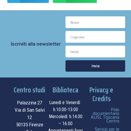
Iscriviti alla newsletter
Invia
Centro studi
Biblioteca
Privacy e
Credits
Palazzina 27
Lunedì e Venerdì:
Polo
h.10.00-13.00
Via di San Salvi
documentario
Mercoledì: h.14.00
AUSL Toscana
12
Centro
– 16.00
50135 Firenze
Servizi per le
Appuntamenti fuori