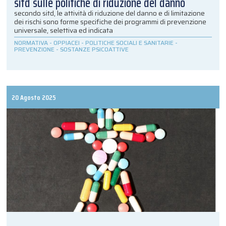
sitd sulle politiche di riduzione del danno
secondo sitd, le attività di riduzione del danno e di limitazione
dei rischi sono forme specifiche dei programmi di prevenzione
universale, selettiva ed indicata
NORMATIVA
-
OPPIACEI
-
POLITICHE SOCIALI E SANITARIE
-
PREVENZIONE
-
SOSTANZE PSICOATTIVE
20 Agosto 2025