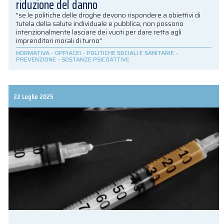
riduzione del danno
"se le politiche delle droghe devono rispondere a obiettivi di
tutela della salute individuale e pubblica, non possono
intenzionalmente lasciare dei vuoti per dare retta agli
imprenditori morali di turno"
NORMATIVA
-
OPPIACEI
-
POLITICHE SOCIALI E SANITARIE
-
PREVENZIONE
-
SOSTANZE PSICOATTIVE
22 Luglio 2025