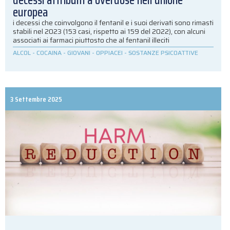
decessi attribuiti a overdose nell’unione
europea
i decessi che coinvolgono il fentanil e i suoi derivati sono rimasti
stabili nel 2023 (153 casi, rispetto ai 159 del 2022), con alcuni
associati ai farmaci piuttosto che al fentanil illeciti
ALCOL
-
COCAINA
-
GIOVANI
-
OPPIACEI
-
SOSTANZE PSICOATTIVE
3 Settembre 2025