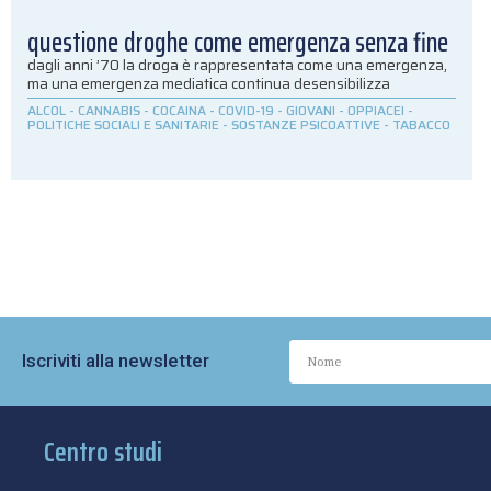
questione droghe come emergenza senza fine
dagli anni ’70 la droga è rappresentata come una emergenza,
ma una emergenza mediatica continua desensibilizza
ALCOL
-
CANNABIS
-
COCAINA
-
COVID-19
-
GIOVANI
-
OPPIACEI
-
POLITICHE SOCIALI E SANITARIE
-
SOSTANZE PSICOATTIVE
-
TABACCO
Iscriviti alla newsletter
Centro studi