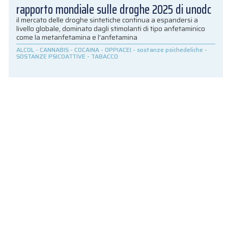
rapporto mondiale sulle droghe 2025 di unodc
il mercato delle droghe sintetiche continua a espandersi a
livello globale, dominato dagli stimolanti di tipo anfetaminico
come la metanfetamina e l'anfetamina
ALCOL
-
CANNABIS
-
COCAINA
-
OPPIACEI
-
sostanze psichedeliche
-
SOSTANZE PSICOATTIVE
-
TABACCO