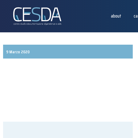
about
ca
9 Marzo 2020