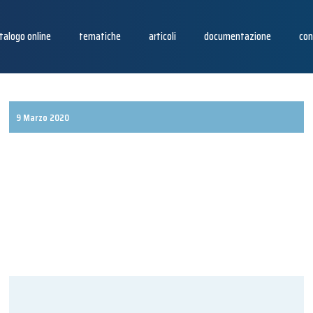
talogo online
tematiche
articoli
documentazione
con
9 Marzo 2020